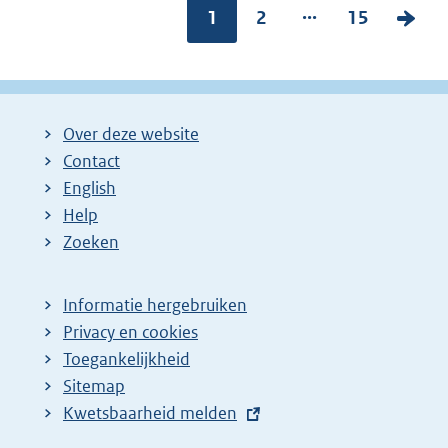
...
Pagina:
1
P
2
P
15
V
a
a
o
g
g
l
i
i
g
Over deze website
n
n
e
Contact
a
a
n
English
:
:
d
Help
e
Zoeken
p
a
Informatie hergebruiken
g
Privacy en cookies
i
Toegankelijkheid
n
Sitemap
a
E
Kwetsbaarheid melden
z
x