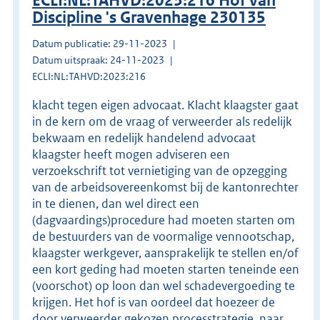
ECLI:NL:TAHVD:2023:216 Hof van
Discipline 's Gravenhage 230135
Datum publicatie: 29-11-2023
Datum uitspraak: 24-11-2023
ECLI:NL:TAHVD:2023:216
klacht tegen eigen advocaat. Klacht klaagster gaat
in de kern om de vraag of verweerder als redelijk
bekwaam en redelijk handelend advocaat
klaagster heeft mogen adviseren een
verzoekschrift tot vernietiging van de opzegging
van de arbeidsovereenkomst bij de kantonrechter
in te dienen, dan wel direct een
(dagvaardings)procedure had moeten starten om
de bestuurders van de voormalige vennootschap,
klaagster werkgever, aansprakelijk te stellen en/of
een kort geding had moeten starten teneinde een
(voorschot) op loon dan wel schadevergoeding te
krijgen. Het hof is van oordeel dat hoezeer de
door verweerder gekozen processtrategie, naar