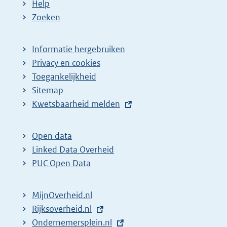
Help
a
Zoeken
g
i
Informatie hergebruiken
n
Privacy en cookies
a
Toegankelijkheid
z
Sitemap
o
E
Kwetsbaarheid melden
e
x
t
k
Open data
e
r
Linked Data Overheid
r
e
PUC Open Data
n
s
e
u
MijnOverheid.nl
l
l
E
Rijksoverheid.nl
i
x
E
Ondernemersplein.nl
t
n