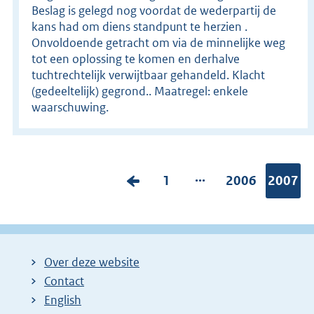
Beslag is gelegd nog voordat de wederpartij de
kans had om diens standpunt te herzien .
Onvoldoende getracht om via de minnelijke weg
tot een oplossing te komen en derhalve
tuchtrechtelijk verwijtbaar gehandeld. Klacht
(gedeeltelijk) gegrond.. Maatregel: enkele
waarschuwing.
...
V
P
1
P
2006
Pagina:
2007
o
a
a
r
g
g
i
i
i
Over deze website
g
n
n
Contact
e
a
a
English
p
:
: