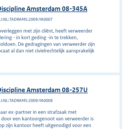
iscipline Amsterdam 08-345A
LI:NL:TADRAMS:2009:YA0007
erleggen met zijn cliënt, heeft verweerder
ring - in kort geding -in te trekken,
oldoen. De gedragingen van verweerder zijn
aat al dan niet civielrechtelijk aansprakelijk
iscipline Amsterdam 08-257U
LI:NL:TADRAMS:2009:YA0008
 haar ex-partner in een strafzaak met
er door een kantoorgenoot van verweerder is
r op zijn kantoor heeft uitgenodigd voor een