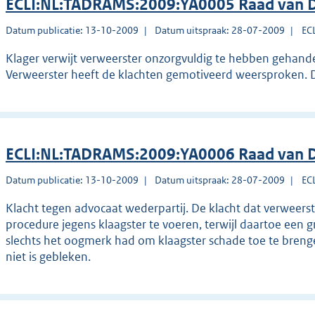
ECLI:NL:TADRAMS:2009:YA0005 Raad van D
Datum publicatie: 13-10-2009
Datum uitspraak: 28-07-2009
EC
Klager verwijt verweerster onzorgvuldig te hebben gehandel
Verweerster heeft de klachten gemotiveerd weersproken. D
ECLI:NL:TADRAMS:2009:YA0006 Raad van D
Datum publicatie: 13-10-2009
Datum uitspraak: 28-07-2009
EC
Klacht tegen advocaat wederpartij. De klacht dat verweer
procedure jegens klaagster te voeren, terwijl daartoe een 
slechts het oogmerk had om klaagster schade toe te bren
niet is gebleken.