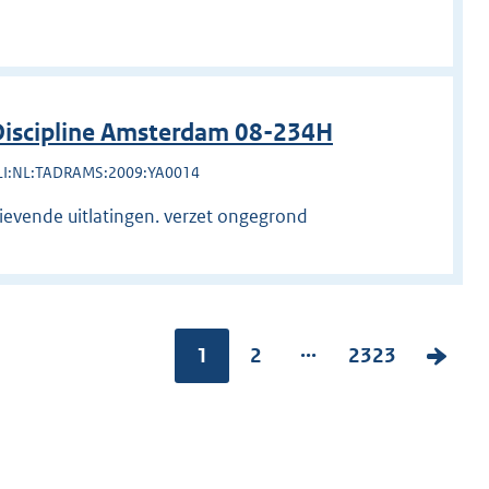
iscipline Amsterdam 08-234H
LI:NL:TADRAMS:2009:YA0014
rievende uitlatingen. verzet ongegrond
...
Pagina:
1
P
2
P
2323
V
a
a
o
g
g
l
i
i
g
n
n
e