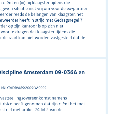
liënt en (iii) hij klaagster tijdens die
geven situatie niet vrij om voor de ex-partner
eerder reeds de belangen van klaagster, het
rweerder heeft in strijd met Gedragsregel 7
er op zijn kantoor is op zich niet
voor te dragen dat klaagster tijdens die
r de raad kan niet worden vastgesteld dat de
iscipline Amsterdam 09-036A en
LI:NL:TADRAMS:2009:YA0009
en vaststellingsovereenkomst namens
risico heeft genomen dat zijn cliënt het met
trijd met artikel 24 lid 2 van de