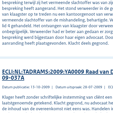
bespreking terwijl zij het vermeende slachtoffer was van zijn c
bespreking heeft aangerand. Het stond verweerder in de ge
van klaagster op te treden nu een kantoorgenoot van verw
vermeende slachtoffer van de mishandeling, behartigde. Ve
lid 4 gehandeld. Het ontvangen van klaagster door verweerd
onbegrijpelijk. Verweerder had er beter aan gedaan er zorg 
bespreking werd bijgestaan door haar eigen advocaat. Doo
aanranding heeft plaatsgevonden. Klacht deels gegrond.
ECLI:NL:TADRAMS:2009:YA0009 Raad van D
09-037A
Datum publicatie: 13-10-2009
Datum uitspraak: 28-07-2009
EC
Klager heeft zonder schriftelijke instemming van cliënt e
laatstgenoemde getekend. Klacht gegrond, nu advocaat het 
de inhoud van de overeenkomst niet eens was. Handelen in s