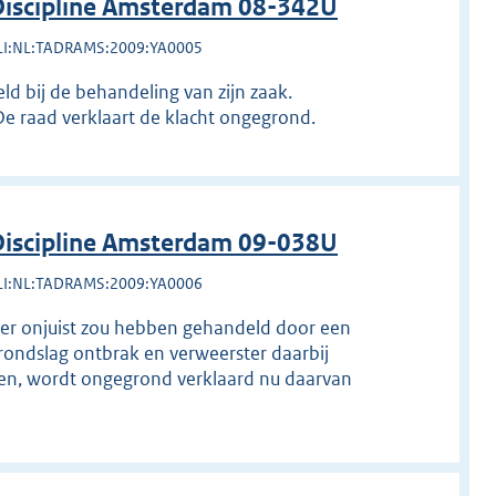
iscipline Amsterdam 08-342U
LI:NL:TADRAMS:2009:YA0005
d bij de behandeling van zijn zaak.
e raad verklaart de klacht ongegrond.
iscipline Amsterdam 09-038U
LI:NL:TADRAMS:2009:YA0006
ster onjuist zou hebben gehandeld door een
grondslag ontbrak en verweerster daarbij
gen, wordt ongegrond verklaard nu daarvan