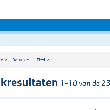
r op:
Sorteer op:
Datum
aflopend
Sorteer op:
Titel
aflopend
kresultaten
1-10 van de 23