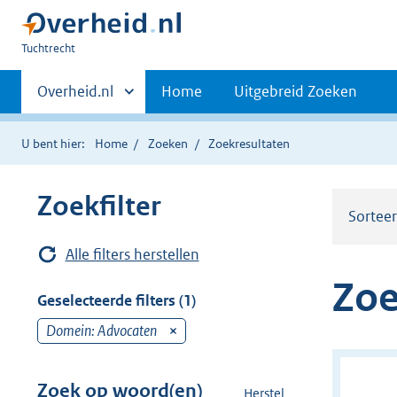
U
Tuchtrecht
bent
Primaire
hier:
Andere
Overheid.nl
Home
Uitgebreid Zoeken
sites
navigatie
binnen
U bent hier:
Home
Zoeken
Zoekresultaten
Zoekfilter
Sortee
Alle filters herstellen
Zoe
Geselecteerde filters (1)
Domein: Advocaten
v
e
r
Zoek op woord(en)
Herstel
z