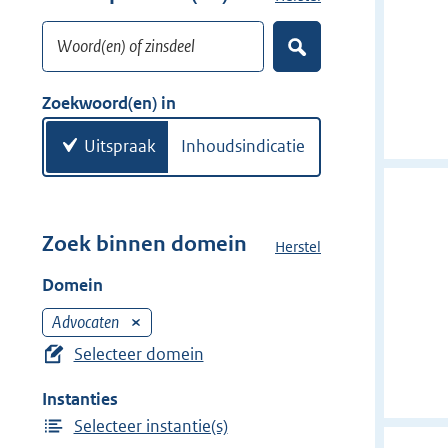
w
o
i
Woord(en) of zinsdeel
e
Z
j
k
o
d
w
e
Zoekwoord(en) in
e
k
o
e
r
o
Uitspraak
Inhoudsindicatie
n
r
d
(
e
Zoek binnen domein
Herstel
h
n
e
Domein
)
t
d
Advocaten
V
o
e
Selecteer domein
m
r
e
Instanties
w
i
Selecteer instantie(s)
i
n