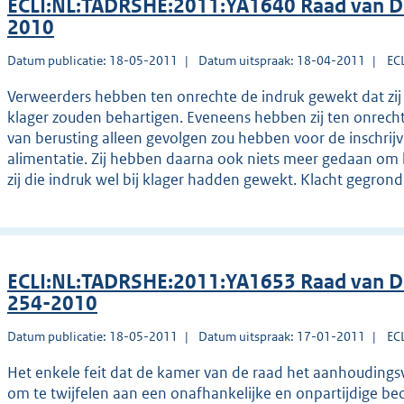
ECLI:NL:TADRSHE:2011:YA1640 Raad van Dis
2010
Datum publicatie: 18-05-2011
Datum uitspraak: 18-04-2011
EC
Verweerders hebben ten onrechte de indruk gewekt dat zij
klager zouden behartigen. Eveneens hebben zij ten onrech
van berusting alleen gevolgen zou hebben voor de inschrijv
alimentatie. Zij hebben daarna ook niets meer gedaan om 
zij die indruk wel bij klager hadden gewekt. Klacht gegrond
ECLI:NL:TADRSHE:2011:YA1653 Raad van Di
254-2010
Datum publicatie: 18-05-2011
Datum uitspraak: 17-01-2011
EC
Het enkele feit dat de kamer van de raad het aanhouding
om te twijfelen aan een onafhankelijke en onpartijdige be