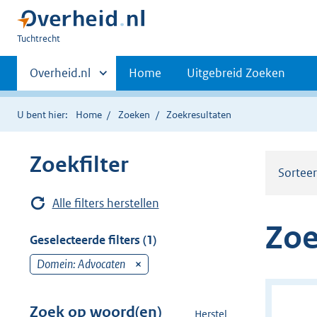
U
Tuchtrecht
bent
Primaire
hier:
Andere
Overheid.nl
Home
Uitgebreid Zoeken
sites
navigatie
binnen
U bent hier:
Home
Zoeken
Zoekresultaten
Zoekfilter
Sortee
Alle filters herstellen
Zoe
Geselecteerde filters (1)
Domein: Advocaten
v
e
r
Zoek op woord(en)
Herstel
z