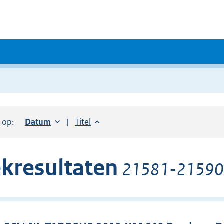
r op:
Sorteer op:
Datum
oplopend
Sorteer op:
Titel
oplopend
kresultaten
21581-21590 v