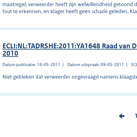
maatregel; verweerder heeft zijn welwillendheid getoond d
fout te erkennen, en klager heeft geen schade geleden. Kl
ECLI:NL:TADRSHE:2011:YA1648 Raad van Di
2010
Datum publicatie: 18-05-2011
Datum uitspraak: 09-05-2011
EC
Niet gebleken dat verweerder ongevraagd namens klaagste
V
o
r