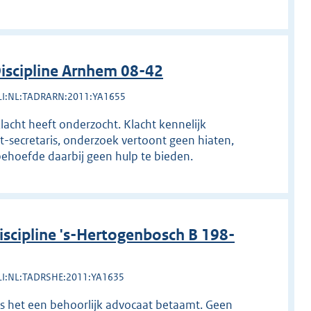
scipline Arnhem 08-42
LI:NL:TADRARN:2011:YA1655
lacht heeft onderzocht. Klacht kennelijk
secretaris, onderzoek vertoont geen hiaten,
behoefde daarbij geen hulp te bieden.
cipline 's-Hertogenbosch B 198-
LI:NL:TADRSHE:2011:YA1635
ls het een behoorlijk advocaat betaamt. Geen