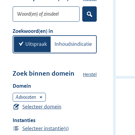
w
o
i
Woord(en) of zinsdeel
e
Z
j
k
o
d
w
e
Zoekwoord(en) in
e
k
o
e
r
o
Uitspraak
Inhoudsindicatie
n
r
d
(
e
Zoek binnen domein
Herstel
h
n
e
Domein
)
t
d
Advocaten
V
o
e
Selecteer domein
m
r
e
Instanties
w
i
Selecteer instantie(s)
i
n