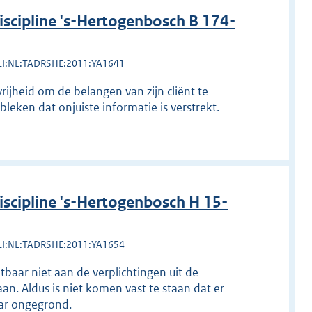
cipline 's-Hertogenbosch B 174-
LI:NL:TADRSHE:2011:YA1641
ijheid om de belangen van zijn cliënt te
eken dat onjuiste informatie is verstrekt.
cipline 's-Hertogenbosch H 15-
LI:NL:TADRSHE:2011:YA1654
baar niet aan de verplichtingen uit de
n. Aldus is niet komen vast te staan dat er
aar ongegrond.