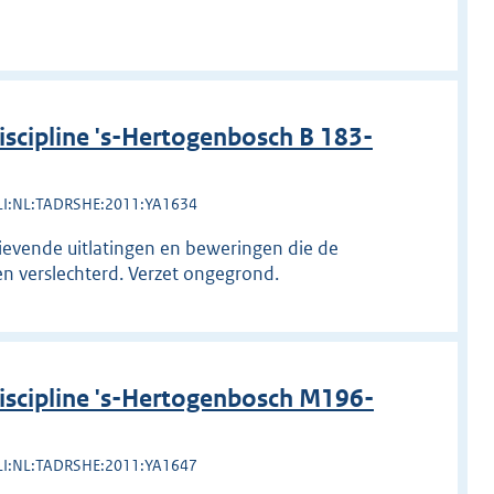
cipline 's-Hertogenbosch B 183-
LI:NL:TADRSHE:2011:YA1634
rievende uitlatingen en beweringen die de
n verslechterd. Verzet ongegrond.
scipline 's-Hertogenbosch M196-
LI:NL:TADRSHE:2011:YA1647