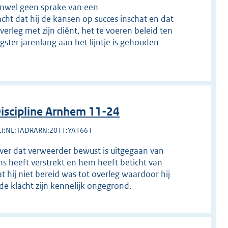
venwel geen sprake van een
ht dat hij de kansen op succes inschat en dat
verleg met zijn cliënt, het te voeren beleid ten
ster jarenlang aan het lijntje is gehouden
scipline Arnhem 11-24
LI:NL:TADRARN:2011:YA1661
over dat verweerder bewust is uitgegaan van
ns heeft verstrekt en hem heeft beticht van
t hij niet bereid was tot overleg waardoor hij
de klacht zijn kennelijk ongegrond.