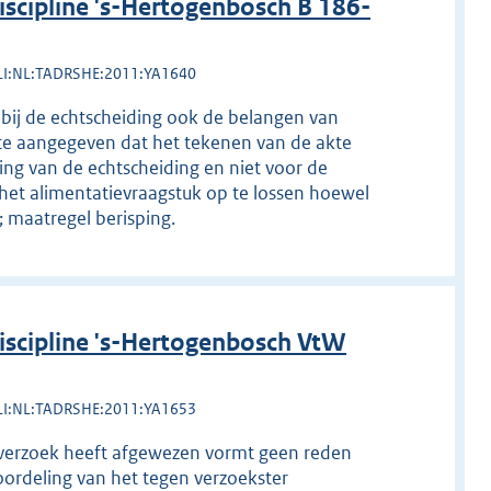
cipline 's-Hertogenbosch B 186-
LI:NL:TADRSHE:2011:YA1640
 bij de echtscheiding ook de belangen van
te aangegeven dat het tekenen van de akte
ing van de echtscheiding en niet voor de
het alimentatievraagstuk op te lossen hoewel
; maatregel berisping.
scipline 's-Hertogenbosch VtW
LI:NL:TADRSHE:2011:YA1653
sverzoek heeft afgewezen vormt geen reden
oordeling van het tegen verzoekster