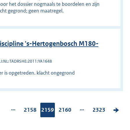
oor het dossier nogmaals te boordelen en zijn
acht gegrond; geen maatregel.
scipline 's-Hertogenbosch M180-
LI:NL:TADRSHE:2011:YA1648
r is opgetreden. klacht ongegrond
...
...
P
1
P
2158
Pagina:
2159
P
2160
P
2323
V
a
a
a
a
o
g
g
g
g
l