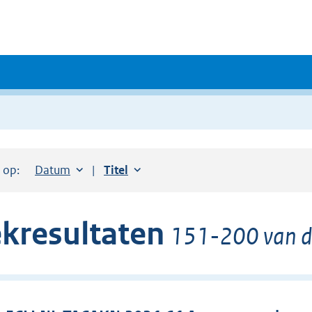
r op:
Sorteer op:
Datum
aflopend
Sorteer op:
Titel
oplopend
kresultaten
151-200 van de