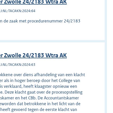
r Zwolle 24/2183 Wtra AK
LI:NL:TACAKN:2024:64
oot in de zaak met procedurenummer 24/2183
r Zwolle 24/2183 Wtra AK
LI:NL:TACAKN:2024:63
okkene over diens afhandeling van een klacht
r als in hoger beroep door het College van
is verklaard, heeft klaagster opnieuw een
. Deze klacht gaat over de procesopstelling
ntskamer en het CBb. De Accountantskamer
eworden dat betrokkene in het licht van de
eeft gevoerd tegen de eerste klacht van