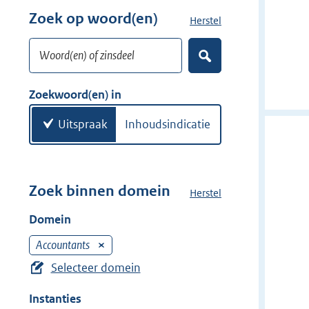
w
r
Zoek op woord(en)
Herstel
z
i
w
o
j
i
Woord(en) of zinsdeel
e
d
Z
j
k
o
e
d
w
e
Zoekwoord(en) in
r
e
k
o
e
r
o
Uitspraak
Inhoudsindicatie
n
r
d
(
e
Zoek binnen domein
Herstel
h
n
e
Domein
)
t
d
Accountants
V
o
e
Selecteer domein
m
r
e
Instanties
w
i