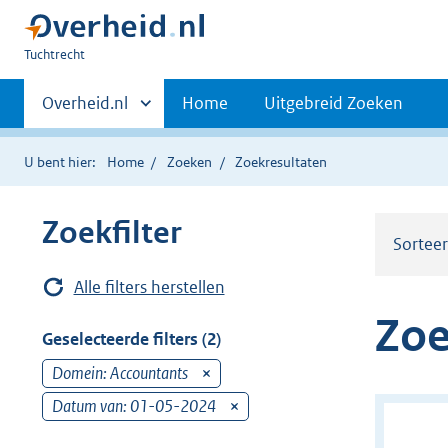
U
Tuchtrecht
bent
Primaire
hier:
Andere
Overheid.nl
Home
Uitgebreid Zoeken
sites
navigatie
binnen
U bent hier:
Home
Zoeken
Zoekresultaten
Zoekfilter
Sortee
Alle filters herstellen
Zoe
Geselecteerde filters (2)
Domein: Accountants
v
e
Datum van: 01-05-2024
v
r
e