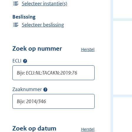
Selecteer instantie(s)
i
n
j
Beslissing
d
Selecteer beslissing
e
r
f
Zoek op nummer
Herstel
a
i
l
l
ECLI
Op
l
t
ECLI
e
e
zoeken
f
r
i
Zaaknummer
Op
:
l
zaaknummer
t
A
zoeken
e
c
r
c
s
o
v
Zoek op datum
Herstel
a
u