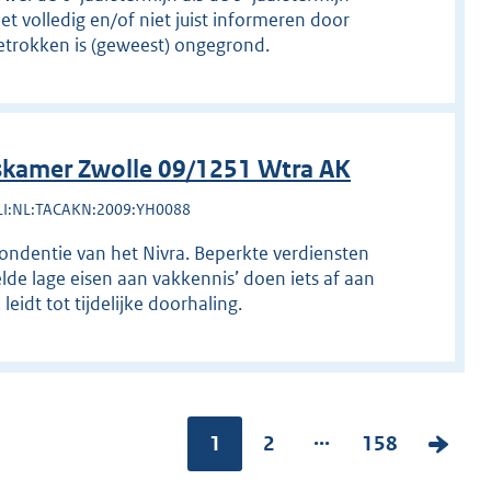
et volledig en/of niet juist informeren door
betrokken is (geweest) ongegrond.
kamer Zwolle 09/1251 Wtra AK
LI:NL:TACAKN:2009:YH0088
pondentie van het Nivra. Beperkte verdiensten
lde lage eisen aan vakkennis’ doen iets af aan
eidt tot tijdelijke doorhaling.
...
Pagina:
1
P
2
P
158
V
a
a
o