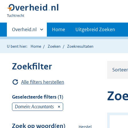
U
Tuchtrecht
bent
Primaire
hier:
Andere
Overheid.nl
Home
Uitgebreid Zoeken
sites
navigatie
binnen
U bent hier:
Home
Zoeken
Zoekresultaten
Zoekfilter
Sortee
Alle filters herstellen
Zoe
Geselecteerde filters (1)
Domein: Accountants
v
e
r
Zoek op woord(en)
Herstel
z