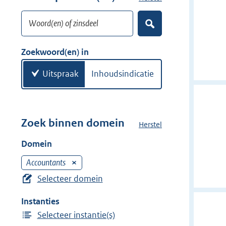
w
o
i
Woord(en) of zinsdeel
e
Z
j
k
o
d
w
e
Zoekwoord(en) in
e
k
o
e
r
o
Uitspraak
Inhoudsindicatie
n
r
d
(
e
Zoek binnen domein
Herstel
h
n
e
Domein
)
t
d
Accountants
V
o
e
Selecteer domein
m
r
e
Instanties
w
i
Selecteer instantie(s)
i
n