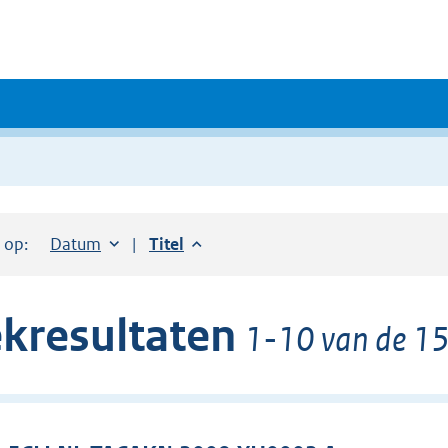
r op:
Sorteer op:
Datum
aflopend
Sorteer op:
Titel
aflopend
kresultaten
1-10 van de 15