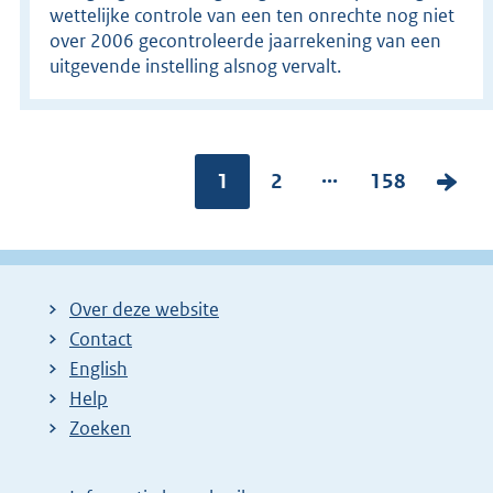
wettelijke controle van een ten onrechte nog niet
over 2006 gecontroleerde jaarrekening van een
uitgevende instelling alsnog vervalt.
...
Pagina:
1
P
2
P
158
V
a
a
o
g
g
l
i
i
g
Over deze website
n
n
e
Contact
a
a
n
English
:
:
d
Help
e
Zoeken
p
a