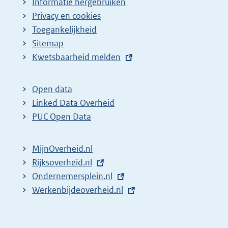
Informatie hergebruiken
g
Privacy en cookies
i
Toegankelijkheid
n
Sitemap
a
E
Kwetsbaarheid melden
z
x
t
o
Open data
e
e
Linked Data Overheid
r
k
PUC Open Data
n
r
e
e
MijnOverheid.nl
l
s
E
Rijksoverheid.nl
i
x
E
Ondernemersplein.nl
u
n
t
x
E
Werkenbijdeoverheid.nl
l
k
e
t
x
t
:
r
e
t
a