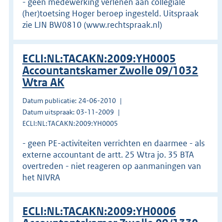
- geen medewerking verlenen aan collegiale
(her)toetsing Hoger beroep ingesteld. Uitspraak
zie LJN BW0810 (www.rechtspraak.nl)
ECLI:NL:TACAKN:2009:YH0005
Accountantskamer Zwolle 09/1032
Wtra AK
Datum publicatie: 24-06-2010
Datum uitspraak: 03-11-2009
ECLI:NL:TACAKN:2009:YH0005
- geen PE-activiteiten verrichten en daarmee - als
externe accountant de artt. 25 Wtra jo. 35 BTA
overtreden - niet reageren op aanmaningen van
het NIVRA
ECLI:NL:TACAKN:2009:YH0006