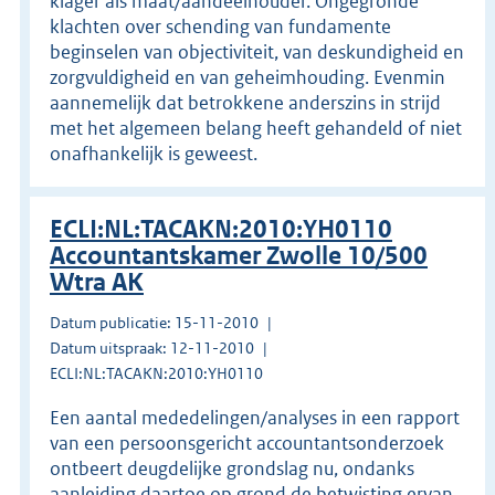
klager als maat/aandeelhouder. Ongegronde
klachten over schending van fundamente
beginselen van objectiviteit, van deskundigheid en
zorgvuldigheid en van geheimhouding. Evenmin
aannemelijk dat betrokkene anderszins in strijd
met het algemeen belang heeft gehandeld of niet
onafhankelijk is geweest.
ECLI:NL:TACAKN:2010:YH0110
Accountantskamer Zwolle 10/500
Wtra AK
Datum publicatie: 15-11-2010
Datum uitspraak: 12-11-2010
ECLI:NL:TACAKN:2010:YH0110
Een aantal mededelingen/analyses in een rapport
van een persoonsgericht accountantsonderzoek
ontbeert deugdelijke grondslag nu, ondanks
aanleiding daartoe op grond de betwisting ervan