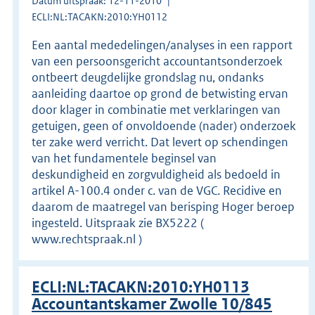
Datum uitspraak: 12-11-2010
ECLI:NL:TACAKN:2010:YH0112
Een aantal mededelingen/analyses in een rapport
van een persoonsgericht accountantsonderzoek
ontbeert deugdelijke grondslag nu, ondanks
aanleiding daartoe op grond de betwisting ervan
door klager in combinatie met verklaringen van
getuigen, geen of onvoldoende (nader) onderzoek
ter zake werd verricht. Dat levert op schendingen
van het fundamentele beginsel van
deskundigheid en zorgvuldigheid als bedoeld in
artikel A-100.4 onder c. van de VGC. Recidive en
daarom de maatregel van berisping Hoger beroep
ingesteld. Uitspraak zie BX5222 (
www.rechtspraak.nl )
ECLI:NL:TACAKN:2010:YH0113
Accountantskamer Zwolle 10/845