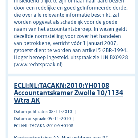
misleidend blijkt te zijn of naar haar aard bezien
door een redelijke en goed geïnformeerde derde,
die over alle relevante informatie beschikt, zal
worden opgevat als schadelijk voor de goede
naam van het accountantsberoep. In wezen geldt
dezelfde normstelling voor zover het handelen
van betrokkene, verricht vóór 1 januari 2007,
getoetst dient te worden aan artikel 5 GBR-1994.
Hoger beroep ingesteld: uitspraak zie LJN BX0928
(www.rechtspraak.nl)
ECLI:NL:TACAKN:2010:YH0108
Accountantskamer Zwolle 10/1134
Wtra AK
Datum publicatie: 08-11-2010
Datum uitspraak: 05-11-2010
ECLI:NL:TACAKN:2010:YH0108
Kantoortoetsing AA. Niet voldoen aan PE-