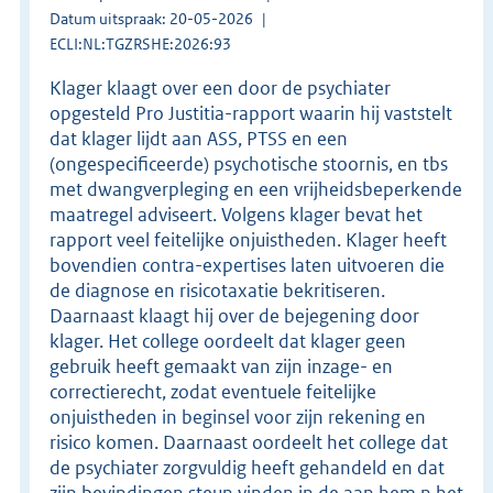
Datum uitspraak: 20-05-2026
ECLI:NL:TGZRSHE:2026:93
Klager klaagt over een door de psychiater
opgesteld Pro Justitia-rapport waarin hij vaststelt
dat klager lijdt aan ASS, PTSS en een
(ongespecificeerde) psychotische stoornis, en tbs
met dwangverpleging en een vrijheidsbeperkende
maatregel adviseert. Volgens klager bevat het
rapport veel feitelijke onjuistheden. Klager heeft
bovendien contra-expertises laten uitvoeren die
de diagnose en risicotaxatie bekritiseren.
Daarnaast klaagt hij over de bejegening door
klager. Het college oordeelt dat klager geen
gebruik heeft gemaakt van zijn inzage- en
correctierecht, zodat eventuele feitelijke
onjuistheden in beginsel voor zijn rekening en
risico komen. Daarnaast oordeelt het college dat
de psychiater zorgvuldig heeft gehandeld en dat
zijn bevindingen steun vinden in de aan hem n het