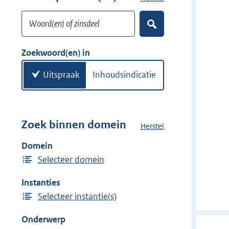
w
o
i
Woord(en) of zinsdeel
e
Z
j
k
o
d
w
e
Zoekwoord(en) in
e
k
o
e
r
o
Uitspraak
Inhoudsindicatie
n
r
d
(
e
Zoek binnen domein
Herstel
h
n
e
Domein
)
t
Selecteer domein
d
o
Instanties
m
Selecteer instantie(s)
e
i
Onderwerp
n