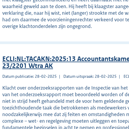
waarheid geweld aan te doen. Hij heeft bij klaagster aan
verklaring die, naar hij wist, niet (langer) strookte met de 
had om daarmee de voorzieningenrechter verkeerd voor t
overige klachtonderdelen zijn ongegrond.
ECLI:NL:TACAKN:2025:13 Accountantskame
23/2201 Wtra AK
Datum publicatie: 28-02-2025
Datum uitspraak: 28-02-2025
EC
Klacht over onderzoeksrapporten van de Inspectie van het 
van het onderzoeksrapport moet beoordeeld worden of de a
niet in strijd heeft gehandeld met de voor hem geldende g
toezichthoudende taak die betrokkenen als medewerkers v
noodzakelijkerwijs mee dat zij feiten en omstandigheden
complexe – wet- en regelgeving moeten uitleggen en toep
fundamentele beginselen in acht te nemen en professionel