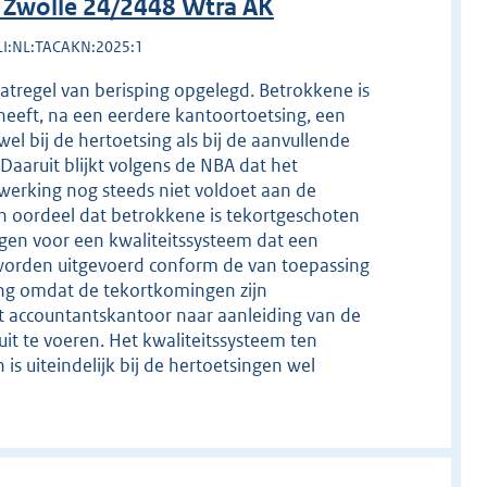
 Zwolle 24/2448 Wtra AK
LI:NL:TACAKN:2025:1
atregel van berisping opgelegd. Betrokkene is
heeft, na een eerdere kantoortoetsing, een
el bij de hertoetsing als bij de aanvullende
Daaruit blijkt volgens de NBA dat het
werking nog steeds niet voldoet aan de
n oordeel dat betrokkene is tekortgeschoten
orgen voor een kwaliteitssysteem dat een
worden uitgevoerd conform de van toepassing
ping omdat de tekortkomingen zijn
et accountantskantoor naar aanleiding van de
it te voeren. Het kwaliteitssysteem ten
s uiteindelijk bij de hertoetsingen wel