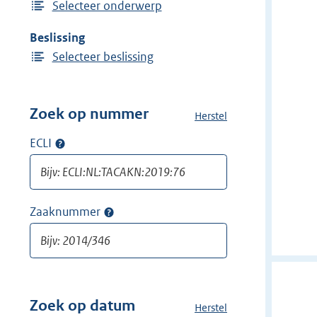
Selecteer onderwerp
Beslissing
Selecteer beslissing
Zoek op nummer
Herstel
a
l
ECLI
Op
l
ECLI
e
zoeken
f
i
Zaaknummer
Op
l
zaaknummer
t
zoeken
e
r
s
v
Zoek op datum
Herstel
a