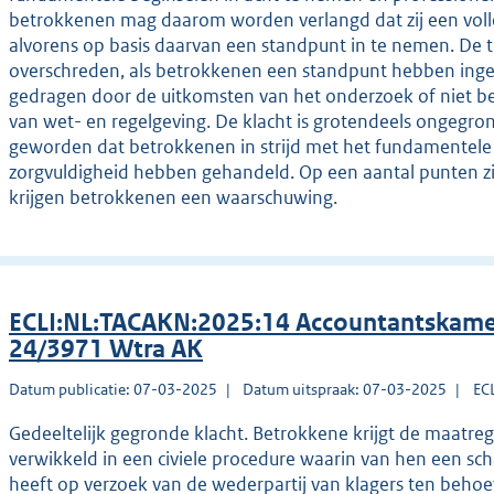
betrokkenen mag daarom worden verlangd dat zij een volle
alvorens op basis daarvan een standpunt in te nemen. De tu
overschreden, als betrokkenen een standpunt hebben ing
gedragen door de uitkomsten van het onderzoek of niet be
van wet- en regelgeving. De klacht is grotendeels ongegro
geworden dat betrokkenen in strijd met het fundamentel
zorgvuldigheid hebben gehandeld. Op een aantal punten z
krijgen betrokkenen een waarschuwing.
ECLI:NL:TACAKN:2025:14 Accountantskame
24/3971 Wtra AK
Datum publicatie: 07-03-2025
Datum uitspraak: 07-03-2025
EC
Gedeeltelijk gegronde klacht. Betrokkene krijgt de maatrege
verwikkeld in een civiele procedure waarin van hen een s
heeft op verzoek van de wederpartij van klagers ten behoe