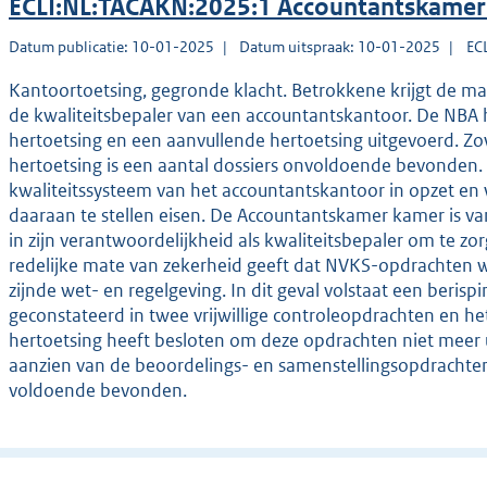
ECLI:NL:TACAKN:2025:1 Accountantskamer
Datum publicatie: 10-01-2025
Datum uitspraak: 10-01-2025
EC
Kantoortoetsing, gegronde klacht. Betrokkene krijgt de ma
de kwaliteitsbepaler van een accountantskantoor. De NBA 
hertoetsing en een aanvullende hertoetsing uitgevoerd. Zow
hertoetsing is een aantal dossiers onvoldoende bevonden. 
kwaliteitssysteem van het accountantskantoor in opzet en 
daaraan te stellen eisen. De Accountantskamer kamer is va
in zijn verantwoordelijkheid als kwaliteitsbepaler om te z
redelijke mate van zekerheid geeft dat NVKS-opdrachten 
zijnde wet- en regelgeving. In dit geval volstaat een beris
geconstateerd in twee vrijwillige controleopdrachten en h
hertoetsing heeft besloten om deze opdrachten niet meer u
aanzien van de beoordelings- en samenstellingsopdrachten i
voldoende bevonden.