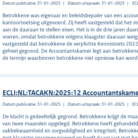
Datum publicatie: 31-01-2025
Datum uitspraak: 31-01-2025
EC
Betrokkene was eigenaar en beleidsbepaler van een accoun
kantoortoetsing uitgevoerd. Zij heeft vastgesteld dat het st
aan de daaraan te stellen eisen. Het is in de drie jaren daa
voeren, omdat betrokkene volgens klaagster daaraan weige
vastgesteld dat betrokkene de verplichte Kennistoets 2022 
geheel gegrond. De Accountantskamer legt aan betrokkene
de termijn waarbinnen betrokkene niet opnieuw kan worden
ECLI:NL:TACAKN:2025:12 Accountantskame
Datum publicatie: 31-01-2025
Datum uitspraak: 31-01-2025
EC
De klacht is gedeeltelijk gegrond. Betrokkene krijgt de maa
van twee maanden opgelegd. Betrokkene heeft gehandeld i
vakbekwaamheid en zorgvuldigheid en integriteit. Betrokke
met klaagster gecommuniceerd en heeft daarnaast met het