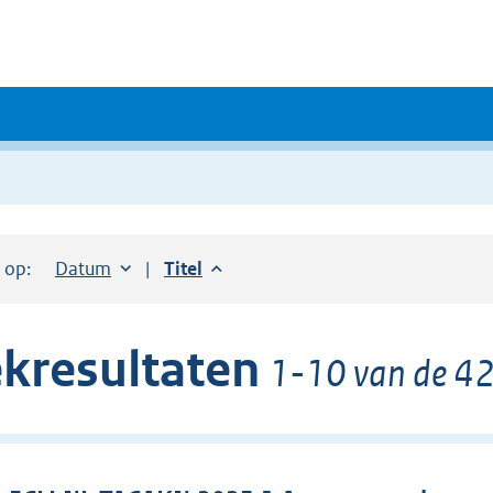
r op:
Sorteer op:
Datum
aflopend
Sorteer op:
Titel
aflopend
kresultaten
1-10 van de 42