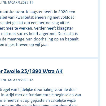
LI:NL:TACAKN:2025:11
tantskantoor. Klaagster heeft in 2020 een
elsel van kwaliteitsbeheersing niet voldoet
rna niet gelukt om een hertoetsing uit te
rt mee te werken. Verder heeft klaagster
niet met succes heeft afgerond. De klacht is
 de maatregel van doorhaling op en bepaalt
 ingeschreven op vijf jaar.
r Zwolle 23/1890 Wtra AK
LI:NL:TACAKN:2025:12
tregel van tijdelijke doorhaling voor de duur
n strijd met de fundamentele beginselen van
ne heeft niet op gepaste en zakelijke wijze
 oog op zijn eigen belangen geprobeerd de