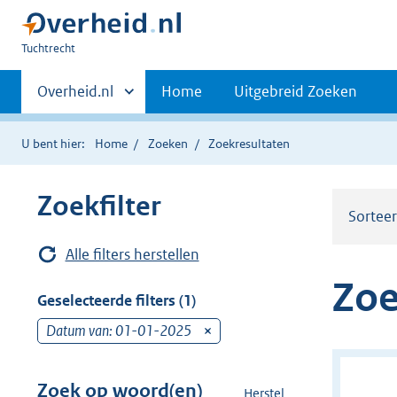
U
Tuchtrecht
bent
Primaire
hier:
Andere
Overheid.nl
Home
Uitgebreid Zoeken
sites
navigatie
binnen
U bent hier:
Home
Zoeken
Zoekresultaten
Zoekfilter
Sortee
Alle filters herstellen
Zoe
Geselecteerde filters (1)
Datum van: 01-01-2025
v
e
r
Zoek op woord(en)
Herstel
z