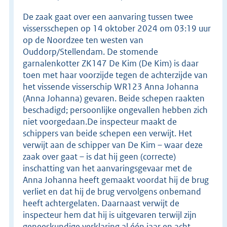
De zaak gaat over een aanvaring tussen twee
vissersschepen op 14 oktober 2024 om 03:19 uur
op de Noordzee ten westen van
Ouddorp/Stellendam. De stomende
garnalenkotter ZK147 De Kim (De Kim) is daar
toen met haar voorzijde tegen de achterzijde van
het vissende visserschip WR123 Anna Johanna
(Anna Johanna) gevaren. Beide schepen raakten
beschadigd; persoonlijke ongevallen hebben zich
niet voorgedaan.De inspecteur maakt de
schippers van beide schepen een verwijt. Het
verwijt aan de schipper van De Kim – waar deze
zaak over gaat – is dat hij geen (correcte)
inschatting van het aanvaringsgevaar met de
Anna Johanna heeft gemaakt voordat hij de brug
verliet en dat hij de brug vervolgens onbemand
heeft achtergelaten. Daarnaast verwijt de
inspecteur hem dat hij is uitgevaren terwijl zijn
geneeskundige verklaring al één jaar en acht