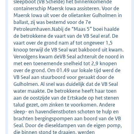
sleepboot (VB Schelde) het binnenkomende
containerschip Maersk Iowa assisteren. Voor de
Maersk Iowa uit voer de olietanker Gulholmen in
ballast, zij was bestemd voor de 7e
Petroleumhaven.Nabij de “Maas 5” boei haalde
de betrokkene de vaart van de VB Seal eraf. De
vaart over de grond nam af tot ongeveer 1,5
knoop terwijl de VB Seal wat bakboord uit kwam.
Vervolgens kwam deVB Seal achteruit de noord in
met een toenemende snelheid tot 2,9 knopen
over de grond. Om 01.49 uur lokale tijd werd de
VB Seal aan stuurboord voor geraakt door de
Gulholmen. Al snel was duidelijk dat de VB Seal
water maakte. De betrokkene heeft haar toen
aan de oostzijde van de Ertskade op het stenen
talud gezet, om zinken te voorkomen. Andere
sleep- en havendienstboten schoten te hulp en
brachten bergingspompen aan boord van de VB
Seal. Door de dieseldampen van de eigen pomp,
die binnen stond te draaien, werden