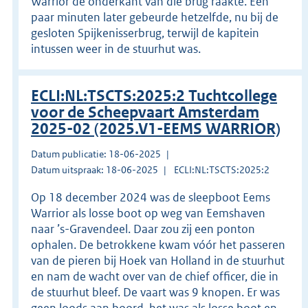
Warrior de onderkant van die brug raakte. Een
paar minuten later gebeurde hetzelfde, nu bij de
gesloten Spijkenisserbrug, terwijl de kapitein
intussen weer in de stuurhut was.
ECLI:NL:TSCTS:2025:2 Tuchtcollege
voor de Scheepvaart Amsterdam
2025-02 (2025.V1-EEMS WARRIOR)
Datum publicatie: 18-06-2025
Datum uitspraak: 18-06-2025
ECLI:NL:TSCTS:2025:2
Op 18 december 2024 was de sleepboot Eems
Warrior als losse boot op weg van Eemshaven
naar ’s-Gravendeel. Daar zou zij een ponton
ophalen. De betrokkene kwam vóór het passeren
van de pieren bij Hoek van Holland in de stuurhut
en nam de wacht over van de chief officer, die in
de stuurhut bleef. De vaart was 9 knopen. Er was
geen loods aan boord, het was als losse boot en