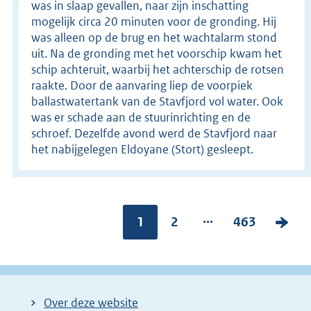
was in slaap gevallen, naar zijn inschatting
mogelijk circa 20 minuten voor de gronding. Hij
was alleen op de brug en het wachtalarm stond
uit. Na de gronding met het voorschip kwam het
schip achteruit, waarbij het achterschip de rotsen
raakte. Door de aanvaring liep de voorpiek
ballastwatertank van de Stavfjord vol water. Ook
was er schade aan de stuurinrichting en de
schroef. Dezelfde avond werd de Stavfjord naar
het nabijgelegen Eldoyane (Stort) gesleept.
...
Pagina:
1
P
2
P
463
V
a
a
o
g
g
l
i
i
g
Over deze website
n
n
e