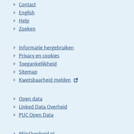
Contact
a
a
n
English
:
:
d
Help
e
Zoeken
p
a
Informatie hergebruiken
g
Privacy en cookies
i
Toegankelijkheid
n
Sitemap
a
E
Kwetsbaarheid melden
z
x
t
o
Open data
e
e
Linked Data Overheid
r
k
PUC Open Data
n
r
e
e
MijnOverheid.nl