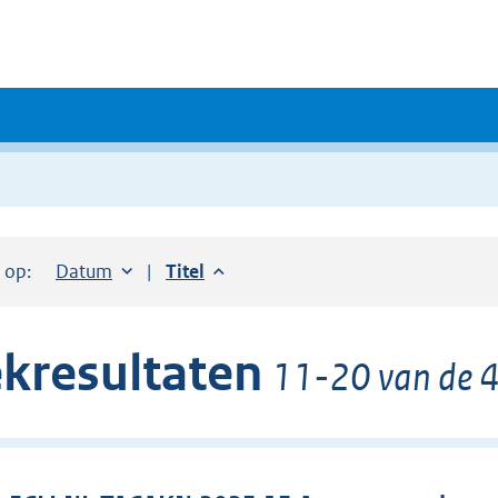
r op:
Sorteer op:
Datum
aflopend
Sorteer op:
Titel
aflopend
kresultaten
11-20 van de 4