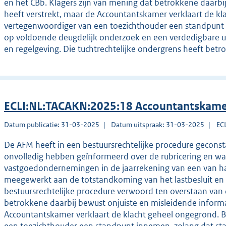
en het CBb. Klagers zijn van mening dat betrokkene daarbi
heeft verstrekt, maar de Accountantskamer verklaart de k
vertegenwoordiger van een toezichthouder een standpunt 
op voldoende deugdelijk onderzoek en een verdedigbare ui
en regelgeving. Die tuchtrechtelijke ondergrens heeft betr
ECLI:NL:TACAKN:2025:18 Accountantskame
Datum publicatie: 31-03-2025
Datum uitspraak: 31-03-2025
EC
De AFM heeft in een bestuursrechtelijke procedure geconsta
onvolledig hebben geïnformeerd over de rubricering en waa
vastgoedondernemingen in de jaarrekening van een van h
meegewerkt aan de totstandkoming van het lastbesluit en
bestuursrechtelijke procedure verwoord ten overstaan van 
betrokkene daarbij bewust onjuiste en misleidende informa
Accountantskamer verklaart de klacht geheel ongegrond. 