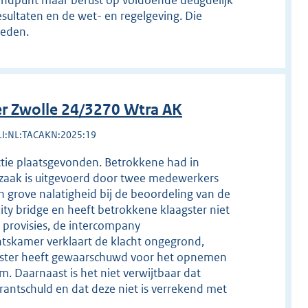
andpunt maar berust op voldoende deugdelijk
sultaten en de wet- en regelgeving. Die
reden.
r Zwolle 24/3270 Wtra AK
LI:NL:TACAKN:2025:19
tie plaatsgevonden. Betrokkene had in
dzaak is uitgevoerd door twee medewerkers
n grove nalatigheid bij de beoordeling van de
ty bridge en heeft betrokkene klaagster niet
 provisies, de intercompany
tskamer verklaart de klacht ongegrond,
ster heeft gewaarschuwd voor het opnemen
em. Daarnaast is het niet verwijtbaar dat
antschuld en dat deze niet is verrekend met