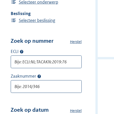
Selecteer onderwerp
Beslissing
Selecteer beslissing
Zoek op nummer
Herstel
a
l
ECLI
Op
l
ECLI
e
zoeken
f
i
Zaaknummer
Op
l
zaaknummer
t
zoeken
e
r
s
v
Zoek op datum
Herstel
a