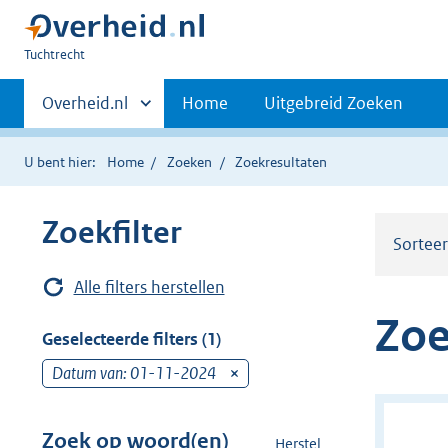
U
Tuchtrecht
bent
Primaire
hier:
Andere
Overheid.nl
Home
Uitgebreid Zoeken
sites
navigatie
binnen
U bent hier:
Home
Zoeken
Zoekresultaten
Zoekfilter
Sortee
Alle filters herstellen
Zoe
Geselecteerde filters (1)
Datum van: 01-11-2024
v
e
r
Zoek op woord(en)
Herstel
z