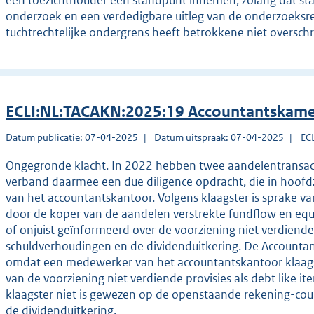
een toezichthouder een standpunt innemen, zolang dat st
onderzoek en een verdedigbare uitleg van de onderzoeksre
tuchtrechtelijke ondergrens heeft betrokkene niet oversch
ECLI:NL:TACAKN:2025:19 Accountantskame
Datum publicatie: 07-04-2025
Datum uitspraak: 07-04-2025
EC
Ongegronde klacht. In 2022 hebben twee aandelentransac
verband daarmee een due diligence opdracht, die in hoof
van het accountantskantoor. Volgens klaagster is sprake va
door de koper van de aandelen verstrekte fundflow en equi
of onjuist geïnformeerd over de voorziening niet verdiende
schuldverhoudingen en de dividenduitkering. De Accountan
omdat een medewerker van het accountantskantoor klaag
van de voorziening niet verdiende provisies als debt like it
klaagster niet is gewezen op de openstaande rekening-cour
de dividenduitkering.