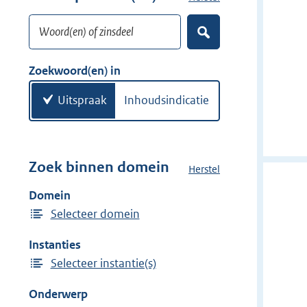
w
o
i
Woord(en) of zinsdeel
e
Z
j
k
o
d
w
e
Zoekwoord(en) in
e
k
o
e
r
o
Uitspraak
Inhoudsindicatie
n
r
d
(
e
Zoek binnen domein
Herstel
h
n
e
Domein
)
t
Selecteer domein
d
o
Instanties
m
Selecteer instantie(s)
e
i
Onderwerp
n