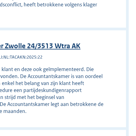
sconflict, heeft betrokkene volgens klager
r Zwolle 24/3513 Wtra AK
LI:NL:TACAKN:2025:22
jn klant en deze ook geïmplementeerd. Die
 bevonden. De Accountantskamer is van oordeel
 enkel het belang van zijn klant heeft
cedure een partijdeskundigenrapport
 strijd met het beginsel van
 De Accountantskamer legt aan betrokkene de
rie maanden.