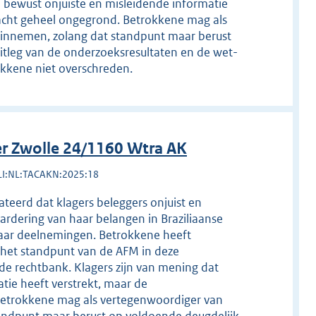
j bewust onjuiste en misleidende informatie
lacht geheel ongegrond. Betrokkene mag als
innemen, zolang dat standpunt maar berust
tleg van de onderzoeksresultaten en de wet-
okkene niet overschreden.
r Zwolle 24/1160 Wtra AK
LI:NL:TACAKN:2025:18
teerd dat klagers beleggers onjuist en
rdering van haar belangen in Braziliaanse
aar deelnemingen. Betrokkene heeft
 het standpunt van de AFM in deze
de rechtbank. Klagers zijn van mening dat
tie heeft verstrekt, maar de
Betrokkene mag als vertegenwoordiger van