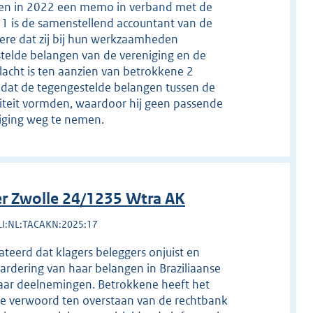
 en in 2022 een memo in verband met de
1 is de samenstellend accountant van de
dere dat zij bij hun werkzaamheden
elde belangen van de vereniging en de
lacht is ten aanzien van betrokkene 2
rd dat de tegengestelde belangen tussen de
iviteit vormden, waardoor hij geen passende
iging weg te nemen.
r Zwolle 24/1235 Wtra AK
LI:NL:TACAKN:2025:17
teerd dat klagers beleggers onjuist en
rdering van haar belangen in Braziliaanse
aar deelnemingen. Betrokkene heeft het
re verwoord ten overstaan van de rechtbank