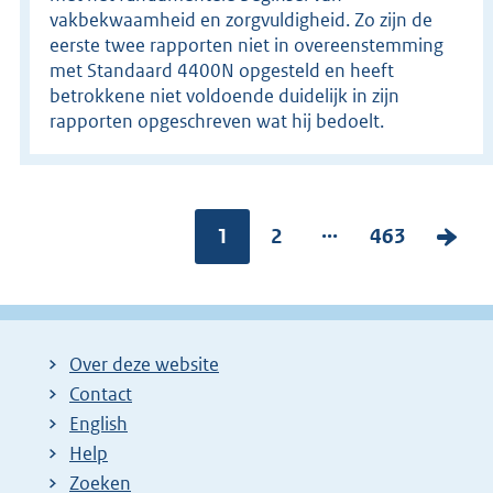
vakbekwaamheid en zorgvuldigheid. Zo zijn de
eerste twee rapporten niet in overeenstemming
met Standaard 4400N opgesteld en heeft
betrokkene niet voldoende duidelijk in zijn
rapporten opgeschreven wat hij bedoelt.
...
Pagina:
1
P
2
P
463
V
a
a
o
g
g
l
i
i
g
Over deze website
n
n
e
Contact
a
a
n
English
:
:
d
Help
e
Zoeken