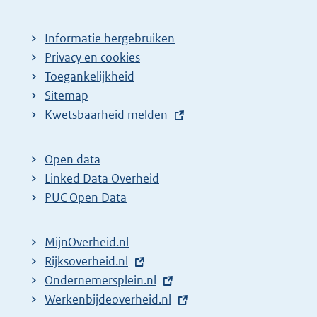
p
a
Informatie hergebruiken
g
Privacy en cookies
i
Toegankelijkheid
n
Sitemap
a
E
Kwetsbaarheid melden
z
x
t
o
Open data
e
e
Linked Data Overheid
r
k
PUC Open Data
n
r
e
e
MijnOverheid.nl
l
s
E
Rijksoverheid.nl
i
x
E
Ondernemersplein.nl
u
n
t
x
E
Werkenbijdeoverheid.nl
l
k