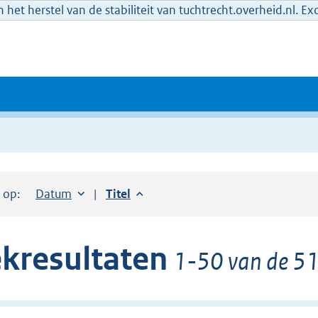
het herstel van de stabiliteit van tuchtrecht.overheid.nl. E
r op:
Sorteer op:
Datum
aflopend
Sorteer op:
Titel
aflopend
kresultaten
1-50 van de 51