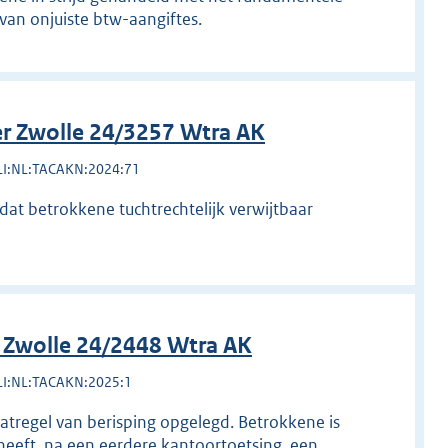
 van onjuiste btw-aangiftes.
r Zwolle 24/3257 Wtra AK
LI:NL:TACAKN:2024:71
dat betrokkene tuchtrechtelijk verwijtbaar
 Zwolle 24/2448 Wtra AK
LI:NL:TACAKN:2025:1
atregel van berisping opgelegd. Betrokkene is
heeft, na een eerdere kantoortoetsing, een