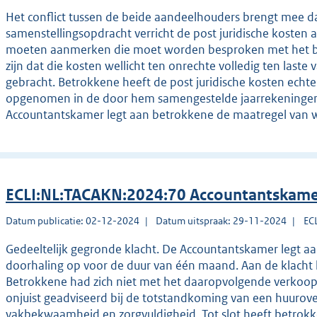
Het conflict tussen de beide aandeelhouders brengt mee d
samenstellingsopdracht verricht de post juridische kosten 
moeten aanmerken die moet worden besproken met het b
zijn dat die kosten wellicht ten onrechte volledig ten las
gebracht. Betrokkene heeft de post juridische kosten echt
opgenomen in de door hem samengestelde jaarrekeningen. 
Accountantskamer legt aan betrokkene de maatregel van 
ECLI:NL:TACAKN:2024:70 Accountantskame
Datum publicatie: 02-12-2024
Datum uitspraak: 29-11-2024
EC
Gedeeltelijk gegronde klacht. De Accountantskamer legt aa
doorhaling op voor de duur van één maand. Aan de klacht l
Betrokkene had zich niet met het daaropvolgende verkoop
onjuist geadviseerd bij de totstandkoming van een huurov
vakbekwaamheid en zorgvuldigheid. Tot slot heeft betrokk