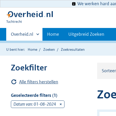
We werken hard aan 
U
Tuchtrecht
bent
Primaire
hier:
Andere
Overheid.nl
Home
Uitgebreid Zoeken
sites
navigatie
binnen
U bent hier:
Home
Zoeken
Zoekresultaten
Zoekfilter
Sortee
Alle filters herstellen
Zoe
Geselecteerde filters (1)
Datum van: 01-08-2024
v
e