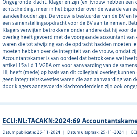
Ongegronde klacht. Klager en zijn (ex-)vrouw hebben een co
echtscheiding, meer in het bijzonder over de waarde van e
aandeelhouder zijn. De vrouw is bestuurder van de BV en 
een samenstellingsopdracht voor de BV aan te nemen. Bet
Klagers verwijten betrokkene onder andere dat hij voor de
overleg heeft gevoerd met de voorgaande accountant van
waren die tot afwijzing van de opdracht hadden moeten le
moeten hebben over de integriteit van de vrouw, omdat zi
Accountantskamer is van oordeel dat betrokkene wel heeft
artikel 15a lid 1 VGBA om voor aanvaarding van de samenste
Hij heeft (mede) op basis van dit collegiaal overleg kunne
geen integriteitskwesties waren die aan aanvaarding van d
door klagers aangevoerde klachtonderdelen zijn ook onge
ECLI:NL:TACAKN:2024:69 Accountantskame
Datum publicatie: 26-11-2024
Datum uitspraak: 25-11-2024
EC