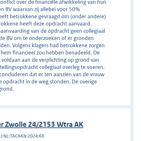
nflict over de financiële afwikkeling van hun
en BV waarvan zij allebei voor 50%
heeft betrokkene gevraagd om (onder andere)
rokkene heeft deze opdracht aanvaard.
 aanvaarding van de opdracht geen collegiaal
 de BV om te onderzoeken of er gronden
iden. Volgens klagers had betrokkene zorgen
j hem financieel zou hebben benadeeld. De
 voldaan aan de verplichting op grond van
llingsopdracht collegiaal overleg te voeren.
n concluderen dat er ten aanzien van de vrouw
e opdracht in de weg stonden. De overige
grond.
r Zwolle 24/2153 Wtra AK
LI:NL:TACAKN:2024:69