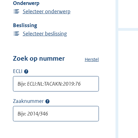
Onderwerp
n
Selecteer onderwerp
Beslissing
Selecteer beslissing
Zoek op nummer
Herstel
a
l
ECLI
Op
l
ECLI
e
zoeken
f
i
Zaaknummer
Op
l
zaaknummer
t
zoeken
e
r
s