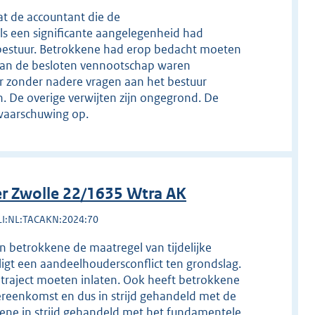
at de accountant die de
als een significante aangelegenheid had
estuur. Betrokkene had erop bedacht moeten
te van de besloten vennootschap waren
er zonder nadere vragen aan het bestuur
De overige verwijten zijn ongegrond. De
waarschuwing op.
r Zwolle 22/1635 Wtra AK
LI:NL:TACAKN:2024:70
n betrokkene de maatregel van tijdelijke
igt een aandeelhoudersconflict ten grondslag.
traject moeten inlaten. Ook heeft betrokkene
ereenkomst en dus in strijd gehandeld met de
ene in strijd gehandeld met het fundamentele