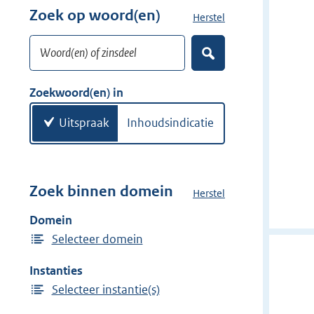
r
Zoek op woord(en)
Herstel
z
w
o
i
Woord(en) of zinsdeel
e
Z
j
k
o
d
w
e
Zoekwoord(en) in
e
k
o
e
r
o
Uitspraak
Inhoudsindicatie
n
r
d
(
e
Zoek binnen domein
Herstel
h
n
e
Domein
)
t
Selecteer domein
d
o
Instanties
m
Selecteer instantie(s)
e
i