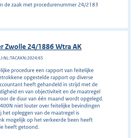
oot in de zaak met procedurenummer 24/2183
r Zwolle 24/1886 Wtra AK
LI:NL:TACAKN:2024:65
lijke procedure een rapport van feitelijke
etrokkene opgestelde rapport op diverse
accountant heeft gehandeld in strijd met de
gheid en van objectiviteit en de maatregel
rs voor de duur van één maand wordt opgelegd.
400N niet louter over feitelijke bevindingen
Bij het opleggen van de maatregel is
k mogelijk op het verkeerde been heeft
ie heeft getoond.