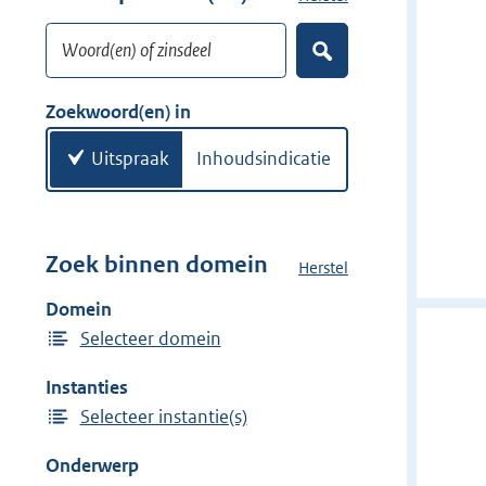
w
o
i
Woord(en) of zinsdeel
e
Z
j
k
o
d
w
e
Zoekwoord(en) in
e
k
o
e
r
o
Uitspraak
Inhoudsindicatie
n
r
d
(
e
Zoek binnen domein
Herstel
h
n
e
Domein
)
t
Selecteer domein
d
o
Instanties
m
Selecteer instantie(s)
e
i
Onderwerp
n