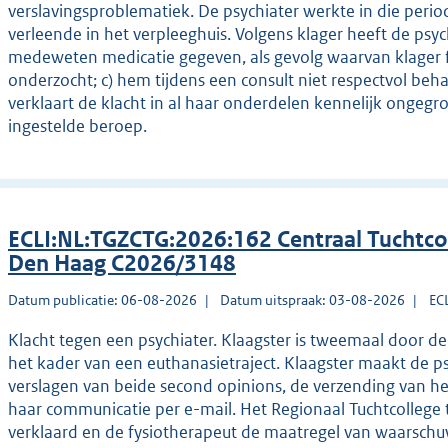
verslavingsproblematiek. De psychiater werkte in die period
verleende in het verpleeghuis. Volgens klager heeft de psy
medeweten medicatie gegeven, als gevolg waarvan klager fy
onderzocht; c) hem tijdens een consult niet respectvol beh
verklaart de klacht in al haar onderdelen kennelijk ongegr
ingestelde beroep.
ECLI:NL:TGZCTG:2026:162 Centraal Tuchtco
Den Haag C2026/3148
Datum publicatie: 06-08-2026
Datum uitspraak: 03-08-2026
EC
Klacht tegen een psychiater. Klaagster is tweemaal door de
het kader van een euthanasietraject. Klaagster maakt de p
verslagen van beide second opinions, de verzending van h
haar communicatie per e-mail. Het Regionaal Tuchtcollege 
verklaard en de fysiotherapeut de maatregel van waarschu