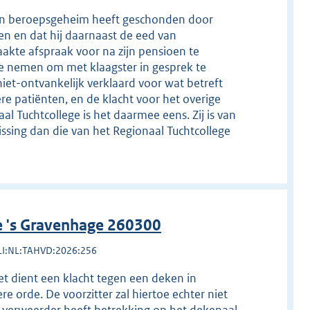
j zijn beroepsgeheim heeft geschonden door
en en dat hij daarnaast de eed van
kte afspraak voor na zijn pensioen te
e nemen om met klaagster in gesprek te
niet-ontvankelijk verklaard voor wat betreft
re patiënten, en de klacht voor het overige
al Tuchtcollege is het daarmee eens. Zij is van
issing dan die van het Regionaal Tuchtcollege
e 's Gravenhage 260300
LI:NL:TAHVD:2026:256
et dient een klacht tegen een deken in
 orde. De voorzitter zal hiertoe echter niet