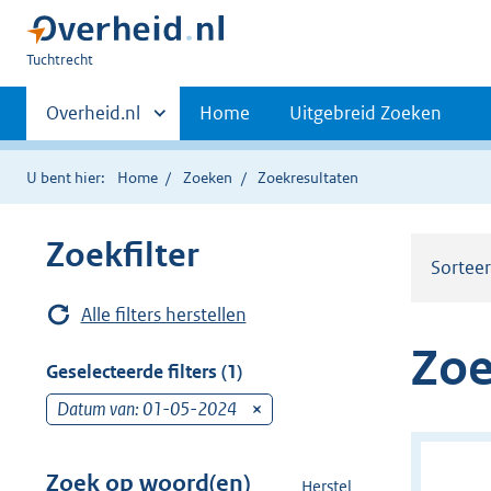
U
Tuchtrecht
bent
Primaire
hier:
Andere
Overheid.nl
Home
Uitgebreid Zoeken
sites
navigatie
binnen
U bent hier:
Home
Zoeken
Zoekresultaten
Zoekfilter
Sortee
Alle filters herstellen
Zoe
Geselecteerde filters (1)
Datum van: 01-05-2024
v
e
r
Zoek op woord(en)
Herstel
z