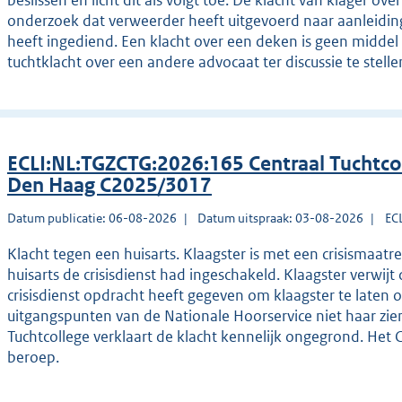
beslissen en licht dit als volgt toe. De klacht van klager o
onderzoek dat verweerder heeft uitgevoerd naar aanleiding
heeft ingediend. Een klacht over een deken is geen midde
tuchtklacht over een andere advocaat ter discussie te stelle
ECLI:NL:TGZCTG:2026:165 Centraal Tuchtco
Den Haag C2025/3017
Datum publicatie: 06-08-2026
Datum uitspraak: 03-08-2026
EC
Klacht tegen een huisarts. Klaagster is met een crisisma
huisarts de crisisdienst had ingeschakeld. Klaagster verwijt 
crisisdienst opdracht heeft gegeven om klaagster te laten 
uitgangspunten van de Nationale Hoorservice niet haar zie
Tuchtcollege verklaart de klacht kennelijk ongegrond. Het 
beroep.