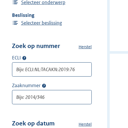
Selecteer onderwerp
Beslissing
Selecteer beslissing
Zoek op nummer
Herstel
a
l
ECLI
Op
l
ECLI
e
zoeken
f
i
Zaaknummer
Op
l
zaaknummer
t
zoeken
e
r
s
v
Zoek op datum
Herstel
a