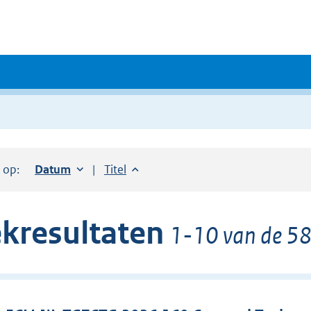
r op:
Sorteer op:
Datum
oplopend
Sorteer op:
Titel
oplopend
kresultaten
1-10 van de 58