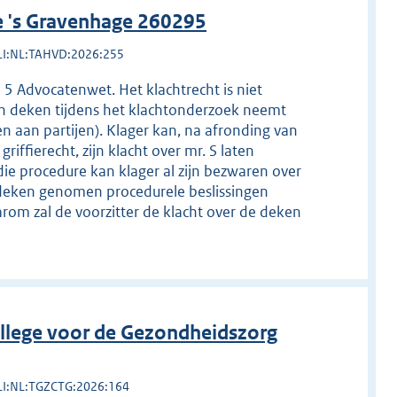
e 's Gravenhage 260295
LI:NL:TAHVD:2026:255
d 5 Advocatenwet. Het klachtrecht is niet
en deken tijdens het klachtonderzoek neemt
n aan partijen). Klager kan, na afronding van
iffierecht, zijn klacht over mr. S laten
die procedure kan klager al zijn bezwaren over
deken genomen procedurele beslissingen
rom zal de voorzitter de klacht over de deken
llege voor de Gezondheidszorg
LI:NL:TGZCTG:2026:164