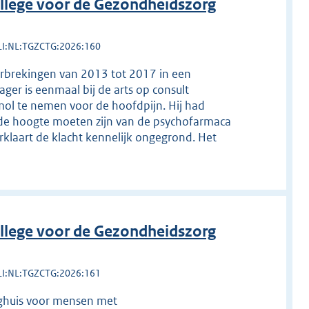
llege voor de Gezondheidszorg
LI:NL:TGZCTG:2026:160
erbrekingen van 2013 tot 2017 in een
ger is eenmaal bij de arts op consult
amol te nemen voor de hoofdpijn. Hij had
de hoogte moeten zijn van de psychofarmaca
rklaart de klacht kennelijk ongegrond. Het
llege voor de Gezondheidszorg
LI:NL:TGZCTG:2026:161
eeghuis voor mensen met