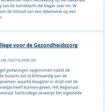
ver verweerder heeft betrekking op het dekenaal
 van de tuchtklacht die klager over mr. W
l om de inhoud van een dekenvisie op een
n.
llege voor de Gezondheidszorg
LI:NL:TGZCTG:2026:165
atregel gedwongen opgenomen nadat de
de huisarts dat zij lichtvaardig aan de
opnemen, waarbij klaagster in strijd met de
nswijze heeft kunnen geven. Het Regionaal
Centraal Tuchtcollege verwerpt het ingestelde