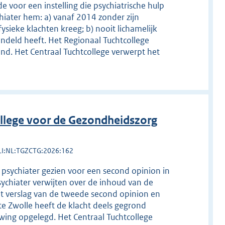
e voor een instelling die psychiatrische hulp
chiater hem: a) vanaf 2014 zonder zijn
sieke klachten kreeg; b) nooit lichamelijk
andeld heeft. Het Regionaal Tuchtcollege
ond. Het Centraal Tuchtcollege verwerpt het
llege voor de Gezondheidszorg
LI:NL:TGZCTG:2026:162
 psychiater gezien voor een second opinion in
sychiater verwijten over de inhoud van de
et verslag van de tweede second opinion en
te Zwolle heeft de klacht deels gegrond
wing opgelegd. Het Centraal Tuchtcollege