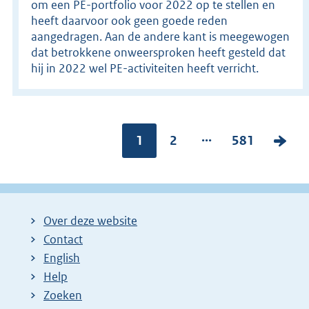
om een PE-portfolio voor 2022 op te stellen en
heeft daarvoor ook geen goede reden
aangedragen. Aan de andere kant is meegewogen
dat betrokkene onweersproken heeft gesteld dat
hij in 2022 wel PE-activiteiten heeft verricht.
...
Pagina:
1
P
2
P
581
V
a
a
o
g
g
l
i
i
g
Over deze website
n
n
e
Contact
a
a
n
English
:
:
d
Help
e
Zoeken
p