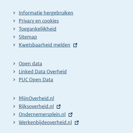
a
Informatie hergebruiken
g
Privacy en cookies
i
Toegankelijkheid
n
Sitemap
a
E
Kwetsbaarheid melden
z
x
t
o
Open data
e
e
Linked Data Overheid
r
k
PUC Open Data
n
r
e
e
MijnOverheid.nl
l
s
E
Rijksoverheid.nl
i
x
E
Ondernemersplein.nl
u
n
t
x
E
Werkenbijdeoverheid.nl
l
k
e
t
x
t
: