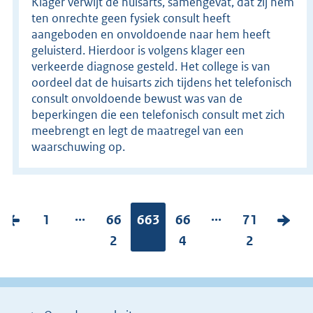
Klager verwijt de huisarts, samengevat, dat zij hem
ten onrechte geen fysiek consult heeft
aangeboden en onvoldoende naar hem heeft
geluisterd. Hierdoor is volgens klager een
verkeerde diagnose gesteld. Het college is van
oordeel dat de huisarts zich tijdens het telefonisch
consult onvoldoende bewust was van de
beperkingen die een telefonisch consult met zich
meebrengt en legt de maatregel van een
waarschuwing op.
...
...
V
P
1
P
66
Pagina:
663
P
66
P
71
V
o
a
a
2
a
4
a
2
o
r
g
g
g
g
l
i
i
i
i
i
g
g
n
n
n
n
e