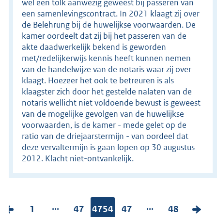
wel een tolk aanwezig geweest bij passeren van
een samenlevingscontract. In 2021 klaagt zij over
de Belehrung bij de huwelijkse voorwaarden. De
kamer oordeelt dat zij bij het passeren van de
akte daadwerkelijk bekend is geworden
met/redelijkerwijs kennis heeft kunnen nemen
van de handelwijze van de notaris waar zij over
klaagt. Hoezeer het ook te betreuren is als
klaagster zich door het gestelde nalaten van de
notaris wellicht niet voldoende bewust is geweest
van de mogelijke gevolgen van de huwelijkse
voorwaarden, is de kamer - mede gelet op de
ratio van de driejaarstermijn - van oordeel dat
deze vervaltermijn is gaan lopen op 30 augustus
2012. Klacht niet-ontvankelijk.
...
...
V
P
1
P
47
Pagina:
4754
P
47
P
48
V