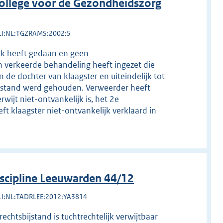
ollege voor de Gezondheidszorg
LI:NL:TGZRAMS:2002:5
ek heeft gedaan en geen
 verkeerde behandeling heeft ingezet die
 de dochter van klaagster en uiteindelijk tot
 afstand werd gehouden. Verweerder heeft
wijt niet-ontvankelijk is, het 2e
t klaagster niet-ontvankelijk verklaard in
scipline Leeuwarden 44/12
LI:NL:TADRLEE:2012:YA3814
chtsbijstand is tuchtrechtelijk verwijtbaar