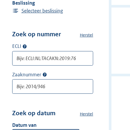
Beslissing
Selecteer beslissing
Zoek op nummer
Herstel
a
l
ECLI
Op
l
ECLI
e
zoeken
f
i
Zaaknummer
Op
l
zaaknummer
t
zoeken
e
r
s
v
Zoek op datum
Herstel
a
a
l
Datum van
n
l