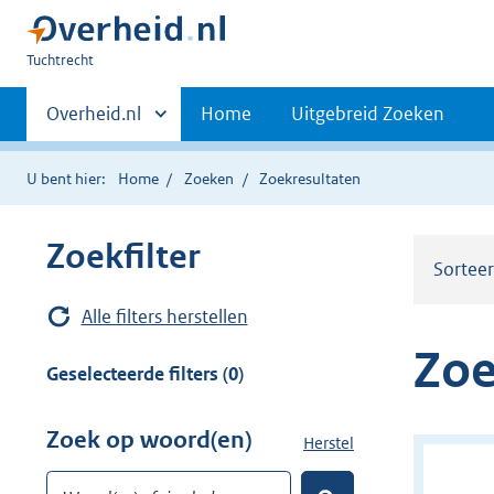
U
Tuchtrecht
bent
Primaire
hier:
Andere
Overheid.nl
Home
Uitgebreid Zoeken
sites
navigatie
binnen
U bent hier:
Home
Zoeken
Zoekresultaten
Zoekfilter
Sortee
Alle filters herstellen
Zoe
Geselecteerde filters (0)
Zoek op woord(en)
Herstel
z
o
Woord(en) of zinsdeel