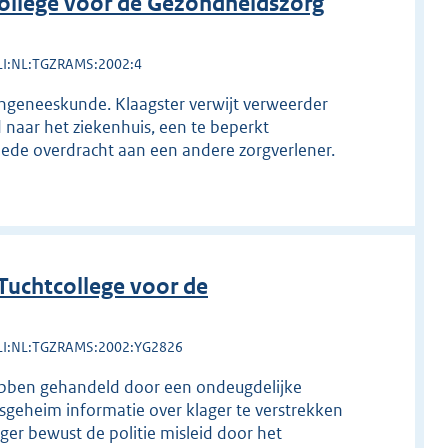
ollege voor de Gezondheidszorg
LI:NL:TGZRAMS:2002:4
rengeneeskunde. Klaagster verwijt verweerder
 naar het ziekenhuis, een te beperkt
oede overdracht aan een andere zorgverlener.
uchtcollege voor de
LI:NL:TGZRAMS:2002:YG2826
hebben gehandeld door een ondeugdelijke
psgeheim informatie over klager te verstrekken
lager bewust de politie misleid door het