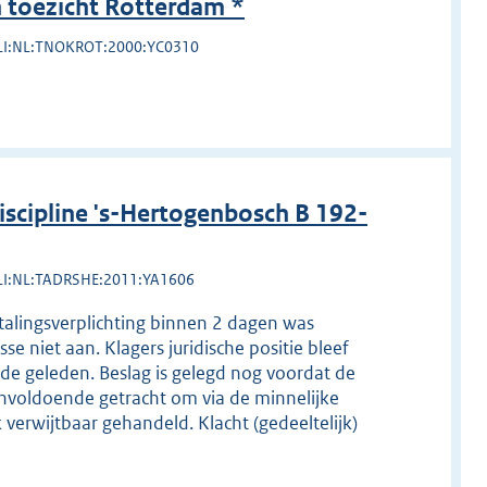
toezicht Rotterdam *
LI:NL:TNOKROT:2000:YC0310
cipline 's-Hertogenbosch B 192-
LI:NL:TADRSHE:2011:YA1606
etalingsverplichting binnen 2 dagen was
e niet aan. Klagers juridische positie bleef
e geleden. Beslag is gelegd nog voordat de
Onvoldoende getracht om via de minnelijke
 verwijtbaar gehandeld. Klacht (gedeeltelijk)