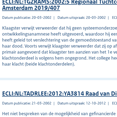
ECLI:NL:TGZRAMS:2002:5 Regionaal Tuchtc
Amsterdam 2019/407
Datum publicatie: 20-03-2002
Datum uitspraak: 20-03-2002
EC
Klaagster verwijt verweerder dat hij geen systeemonderzo
ontwikkelingsanamnese heeft uitgevoerd, waardoor hij een
heeft geleid tot verslechtering van de gemoedstoestand van
haar dood. Voorts verwijt klaagster verweerder dat zij op
primair aangevoerd dat klaagster ten aanzien van het 1e ver
klachtonderdeel is volgens hem ongegrond. Het college heef
haar klacht (beide klachtonderdelen).
ECLI:NL:TADRLEE:2012:YA3814 Raad van Di
Datum publicatie: 21-03-2002
Datum uitspraak: 12-10-2012
EC
Het niet bespreken van de mogelijkheid van gefinancierde re