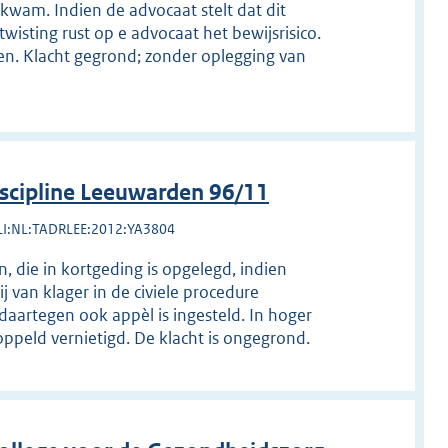
 kwam. Indien de advocaat stelt dat dit
twisting rust op e advocaat het bewijsrisico.
ggen. Klacht gegrond; zonder oplegging van
scipline Leeuwarden 96/11
LI:NL:TADRLEE:2012:YA3804
 die in kortgeding is opgelegd, indien
j van klager in de civiele procedure
daartegen ook appèl is ingesteld. In hoger
peld vernietigd. De klacht is ongegrond.