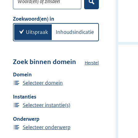
e
Z
k
o
w
e
Zoekwoord(en) in
k
o
e
o
Uitspraak
Inhoudsindicatie
n
r
d
(
e
Zoek binnen domein
Herstel
h
n
e
Domein
)
t
Selecteer domein
d
o
Instanties
m
Selecteer instantie(s)
e
i
Onderwerp
n
Selecteer onderwerp