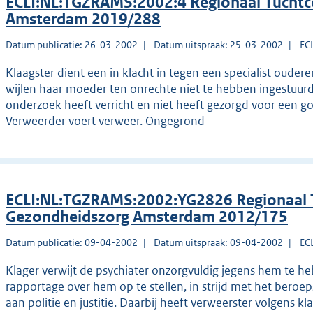
ECLI:NL:TGZRAMS:2002:4 Regionaal Tuchtc
Amsterdam 2019/288
Datum publicatie: 26-03-2002
Datum uitspraak: 25-03-2002
EC
Klaagster dient een in klacht in tegen een specialist oude
wijlen haar moeder ten onrechte niet te hebben ingestuurd
onderzoek heeft verricht en niet heeft gezorgd voor een g
Verweerder voert verweer. Ongegrond
ECLI:NL:TGZRAMS:2002:YG2826 Regionaal T
Gezondheidszorg Amsterdam 2012/175
Datum publicatie: 09-04-2002
Datum uitspraak: 09-04-2002
EC
Klager verwijt de psychiater onzorgvuldig jegens hem te 
rapportage over hem op te stellen, in strijd met het beroe
aan politie en justitie. Daarbij heeft verweerster volgens k