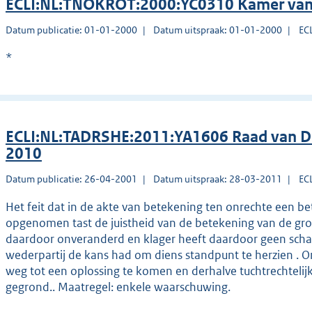
ECLI:NL:TNOKROT:2000:YC0310 Kamer van 
Datum publicatie: 01-01-2000
Datum uitspraak: 01-01-2000
EC
*
ECLI:NL:TADRSHE:2011:YA1606 Raad van Dis
2010
Datum publicatie: 26-04-2001
Datum uitspraak: 28-03-2011
EC
Het feit dat in de akte van betekening ten onrechte een b
opgenomen tast de juistheid van de betekening van de gross
daardoor onveranderd en klager heeft daardoor geen schad
wederpartij de kans had om diens standpunt te herzien . 
weg tot een oplossing te komen en derhalve tuchtrechtelijk
gegrond.. Maatregel: enkele waarschuwing.