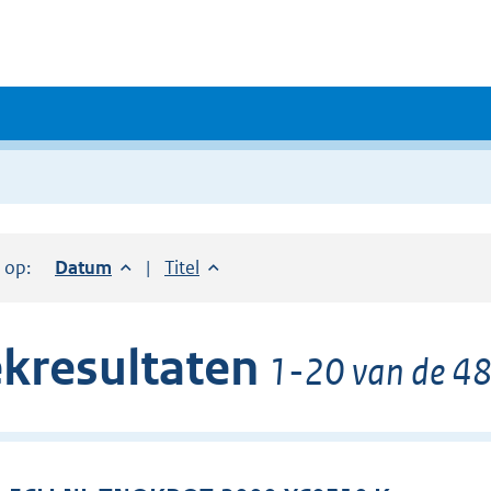
r op:
Sorteer op:
Datum
aflopend
Sorteer op:
Titel
oplopend
kresultaten
1-20 van de 48