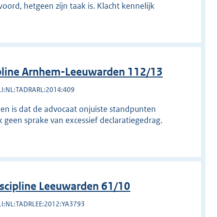
oord, hetgeen zijn taak is. Klacht kennelijk
pline Arnhem-Leeuwarden 112/13
LI:NL:TADRARL:2014:409
eken is dat de advocaat onjuiste standpunten
 geen sprake van excessief declaratiegedrag.
scipline Leeuwarden 61/10
LI:NL:TADRLEE:2012:YA3793