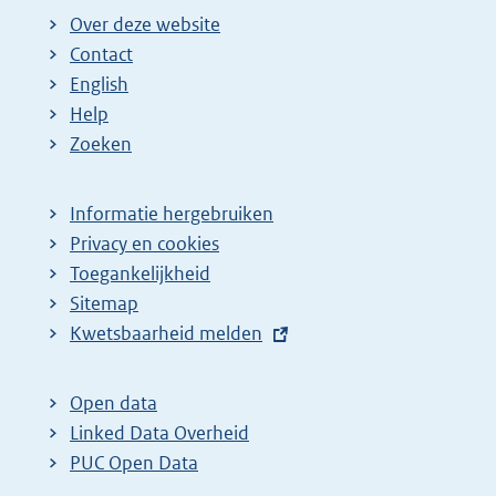
g
n
n
n
n
e
Over deze website
e
a
a
a
a
n
Contact
p
:
:
:
:
d
English
a
e
Help
g
p
Zoeken
i
a
n
g
Informatie hergebruiken
a
i
Privacy en cookies
z
n
Toegankelijkheid
Sitemap
o
a
E
Kwetsbaarheid melden
e
z
x
k
o
t
Open data
r
e
e
Linked Data Overheid
e
k
r
PUC Open Data
s
r
n