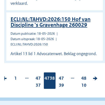
verklaard.
ECLI:NL:TAHVD:2026:150 Hof van
Discipline 's Gravenhage 260029
Datum publicatie: 18-05-2026
Datum uitspraak: 18-05-2026
ECLI:NL:TAHVD:2026:150
Artikel 13 lid 1 Advocatenwet. Beklag ongegrond.
...
...
V
P
1
P
47
Pagina:
4738
P
47
P
48
V
o
a
a
37
a
39
a
10
o
r
g
g
g
g
l
i
i
i
i
i
g