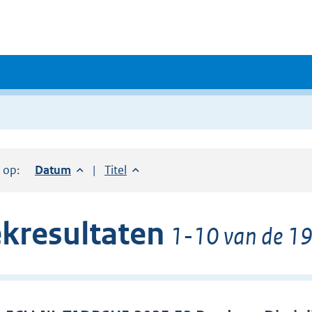
r op:
Sorteer op:
Datum
aflopend
Sorteer op:
Titel
oplopend
kresultaten
1-10 van de 19