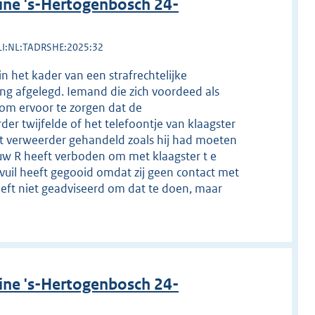
ine 's-Hertogenbosch 24-
LI:NL:TADRSHE:2025:32
n het kader van een strafrechtelijke
ing afgelegd. Iemand die zich voordeed als
 om ervoor te zorgen dat de
er twijfelde of het telefoontje van klaagster
eft verweerder gehandeld zoals hij had moeten
uw R heeft verboden om met klaagster t e
fvuil heeft gegooid omdat zij geen contact met
eft niet geadviseerd om dat te doen, maar
ine 's-Hertogenbosch 24-