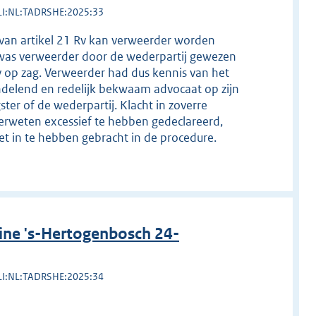
LI:NL:TADRSHE:2025:33
 van artikel 21 Rv kan verweerder worden
 was verweerder door de wederpartij gewezen
v op zag. Verweerder had dus kennis van het
ndelend en redelijk bekwaam advocaat op zijn
ter of de wederpartij. Klacht in zoverre
erweten excessief te hebben gedeclareerd,
t in te hebben gebracht in de procedure.
ine 's-Hertogenbosch 24-
LI:NL:TADRSHE:2025:34