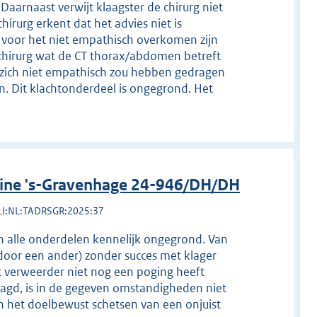
Daarnaast verwijt klaagster de chirurg niet
irurg erkent dat het advies niet is
 voor het niet empathisch overkomen zijn
 chirurg wat de CT thorax/abdomen betreft
g zich niet empathisch zou hebben gedragen
len. Dit klachtonderdeel is ongegrond. Het
line 's-Gravenhage 24-946/DH/DH
LI:NL:TADRSGR:2025:37
 in alle onderdelen kennelijk ongegrond. Van
door een ander) zonder succes met klager
t verweerder niet nog een poging heeft
agd, is in de gegeven omstandigheden niet
an het doelbewust schetsen van een onjuist