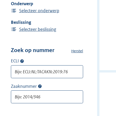
Onderwerp
n
Selecteer onderwerp
Beslissing
Selecteer beslissing
Zoek op nummer
Herstel
a
l
ECLI
Op
l
ECLI
e
zoeken
f
i
Zaaknummer
Op
l
zaaknummer
t
zoeken
e
r
s