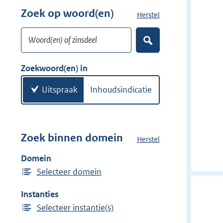
w
r
Zoek op woord(en)
Herstel
z
i
w
o
j
i
Woord(en) of zinsdeel
e
d
Z
j
k
o
e
d
w
e
Zoekwoord(en) in
r
e
k
o
e
r
o
Uitspraak
Inhoudsindicatie
n
r
d
(
e
Zoek binnen domein
Herstel
h
n
e
Domein
)
t
Selecteer domein
d
o
Instanties
m
Selecteer instantie(s)
e
i