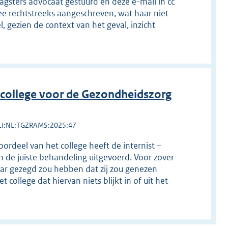
agsters advocaat gestuurd en deze e-mail in cc
ee rechtstreeks aangeschreven, wat haar niet
 gezien de context van het geval, inzicht
college voor de Gezondheidszorg
LI:NL:TGZRAMS:2025:47
ordeel van het college heeft de internist –
n de juiste behandeling uitgevoerd. Voor zover
aar gezegd zou hebben dat zij zou genezen
t college dat hiervan niets blijkt in of uit het