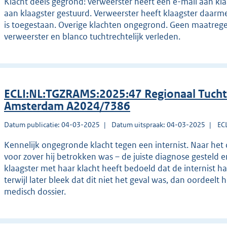
Klacht deels gegrond: verweerster heeft een e-mail aan kla
aan klaagster gestuurd. Verweerster heeft klaagster daarm
is toegestaan. Overige klachten ongegrond. Geen maatregel,
verweerster en blanco tuchtrechtelijk verleden.
ECLI:NL:TGZRAMS:2025:47 Regionaal Tucht
Amsterdam A2024/7386
Datum publicatie: 04-03-2025
Datum uitspraak: 04-03-2025
EC
Kennelijk ongegronde klacht tegen een internist. Naar het o
voor zover hij betrokken was – de juiste diagnose gesteld e
klaagster met haar klacht heeft bedoeld dat de internist h
terwijl later bleek dat dit niet het geval was, dan oordeelt he
medisch dossier.