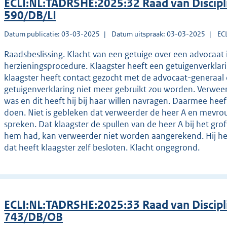
ECLI:NL:TADRSHE:2025:32 Raad van Discipl
590/DB/LI
Datum publicatie: 03-03-2025
Datum uitspraak: 03-03-2025
EC
Raadsbeslissing. Klacht van een getuige over een advocaat i
herzieningsprocedure. Klaagster heeft een getuigenverklar
klaagster heeft contact gezocht met de advocaat-generaal
getuigenverklaring niet meer gebruikt zou worden. Verweerd
was en dit heeft hij bij haar willen navragen. Daarmee he
doen. Niet is gebleken dat verweerder de heer A en mevro
spreken. Dat klaagster de spullen van de heer A bij het gro
hem had, kan verweerder niet worden aangerekend. Hij he
dat heeft klaagster zelf besloten. Klacht ongegrond.
ECLI:NL:TADRSHE:2025:33 Raad van Discipl
743/DB/OB