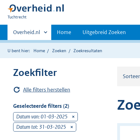
U
Tuchtrecht
bent
Primaire
hier:
Andere
Overheid.nl
Home
Uitgebreid Zoeken
sites
navigatie
binnen
U bent hier:
Home
Zoeken
Zoekresultaten
Zoekfilter
Sortee
Alle filters herstellen
Zoe
Geselecteerde filters (2)
Datum van: 01-03-2025
v
e
Datum tot: 31-03-2025
v
r
e