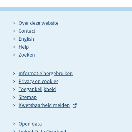
g
g
l
i
i
g
Over deze website
n
n
e
Contact
a
a
n
English
:
:
d
Help
e
Zoeken
p
a
Informatie hergebruiken
g
Privacy en cookies
i
Toegankelijkheid
n
Sitemap
a
E
Kwetsbaarheid melden
z
x
t
o
Open data
e
e
Linked Data Overheid