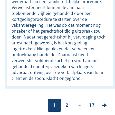
wederpartij in een familierechtelijke procedure.
Verweerster heeft binnen de aan haar
toekomende vrijheid gehandeld door een
kortgedingprocedure te starten over de
vakantieregeling. Het was op dat moment nog
onzeker of het gerechtshof tijdig uitspraak zou
doen. Nadat het gerechtshof bij vervroeging toch
arrest heeft gewezen, is het kort geding
ingetrokken. Niet gebleken dat verweerster
ondoelmatig handelde. Daarnaast heeft
verweerster voldoende actief en voortvarend
gehandeld nadat zij verzoeken van klagers
advocaat ontving over de verblijfplaats van haar
cliënt en de zoon. Klacht ongegrond.
...
Pagina:
1
P
2
P
17
V
a
a
o