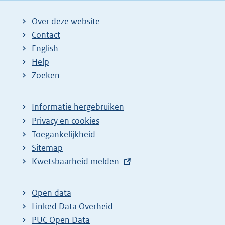
i
i
i
i
g
Over deze website
g
n
n
n
e
Contact
e
a
a
a
n
English
p
:
:
:
d
Help
a
e
Zoeken
g
p
i
a
Informatie hergebruiken
n
g
Privacy en cookies
a
i
Toegankelijkheid
z
n
Sitemap
o
a
E
Kwetsbaarheid melden
e
z
x
t
k
o
Open data
e
r
e
Linked Data Overheid
r
e
k
PUC Open Data