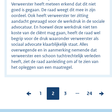
Verweerster heeft meteen erkend dat dit niet
goed is gegaan. De raad weegt dit mee in zijn
oordeel. Ook heeft verweerster ter zitting
aandacht gevraagd voor de werkdruk in de sociale
advocatuur. En hoewel deze werkdruk niet ten
koste van de cliënt mag gaan, heeft de raad wel
begrip voor de druk waaronder verweerster als
sociaal advocate klaarblijkelijk staat. Alles
overwegende en in aanmerking nemende dat
verweerster een schoon tuchtrechtelijk verleden
heeft, ziet de raad aanleiding om af te zien van
het opleggen van een maatregel.
...
V
P
1
Pagina:
2
P
3
P
24
V
o
a
a
a
o
r
g
g
g
l