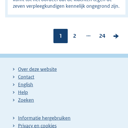
zeven verpleegkundigen kennelijk ongegrond zijn.
...
Pagina:
1
P
2
P
24
V
a
a
o
g
g
l
i
i
g
Over deze website
n
n
e
Contact
a
a
n
English
:
:
d
Help
e
Zoeken
p
a
Informatie hergebruiken
g
Privacy en cookies