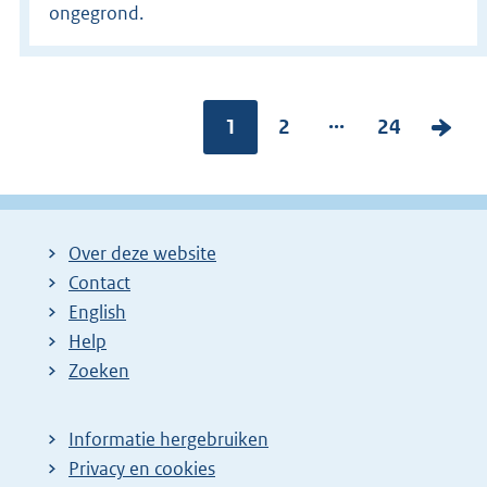
ongegrond.
...
Pagina:
1
P
2
P
24
V
a
a
o
g
g
l
i
i
g
Over deze website
n
n
e
Contact
a
a
n
English
:
:
d
Help
e
Zoeken
p
a
Informatie hergebruiken
g
Privacy en cookies
i