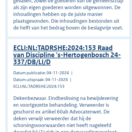
gevallen, zowel de goederen van de gemeenschap
als zijn eigen goederen worden uitgewonnen. De
inhoudingen hebben op de juiste manier
plaatsgevonden. Die inhoudingen bestonden uit
de helft van het bedrag boven de beslagvrije voet.
ECLI:NL:TADRSHE:2024:153 Raad
van Discipline 's-Hertogenbosch 24-
337/DB/LI/D
Datum publicatie: 04-11-2024
Datum uitspraak: 04-11-2024
ECLI:NL:TADRSHE:2024:153
Dekenbezwaar. Eindbeslissing na bewijslevering
en voortgezette behandeling. Verweerder is
geschorst ex artikel 60ab Advocatenwet. De
deken verwijt verweerder dat hij de
schorsingsvoorwaarden niet heeft nageleefd
doordat hij (1) zich in een dagvaardingsexploot