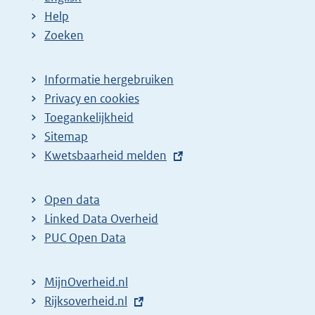
:
:
d
Help
e
Zoeken
p
a
Informatie hergebruiken
g
Privacy en cookies
i
Toegankelijkheid
n
Sitemap
a
E
Kwetsbaarheid melden
z
x
t
o
Open data
e
e
Linked Data Overheid
r
k
PUC Open Data
n
r
e
e
MijnOverheid.nl
l
s
E
Rijksoverheid.nl
i