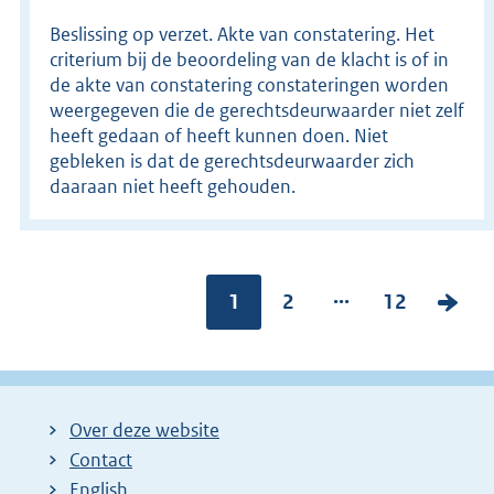
Beslissing op verzet. Akte van constatering. Het
criterium bij de beoordeling van de klacht is of in
de akte van constatering constateringen worden
weergegeven die de gerechtsdeurwaarder niet zelf
heeft gedaan of heeft kunnen doen. Niet
gebleken is dat de gerechtsdeurwaarder zich
daaraan niet heeft gehouden.
...
Pagina:
1
P
2
P
12
V
a
a
o
g
g
l
i
i
g
Over deze website
n
n
e
Contact
a
a
n
English