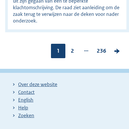
uit zijn gegaan van een te beperkte
klachtomschrijving. De raad ziet aanleiding om de
zaak terug te verwijzen naar de deken voor nader
onderzoek.
...
Pagina:
1
P
2
P
236
V
a
a
o
g
g
l
i
i
g
Over deze website
n
n
e
Contact
a
a
n
English
:
:
d
Help
e
Zoeken
p
a