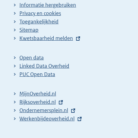
Informatie hergebruiken
g
Privacy en cookies
i
Toegankelijkheid
n
Sitemap
a
E
Kwetsbaarheid melden
z
x
t
o
Open data
e
e
Linked Data Overheid
r
k
PUC Open Data
n
r
e
e
MijnOverheid.nl
l
s
E
Rijksoverheid.nl
i
x
E
Ondernemersplein.nl
u
n
t
x
E
Werkenbijdeoverheid.nl
l
k
e
t
x
t
:
r
e
t