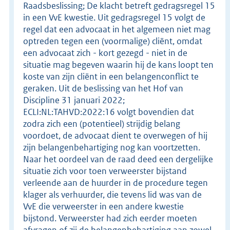
Raadsbeslissing; De klacht betreft gedragsregel 15
in een VvE kwestie. Uit gedragsregel 15 volgt de
regel dat een advocaat in het algemeen niet mag
optreden tegen een (voormalige) cliënt, omdat
een advocaat zich - kort gezegd - niet in de
situatie mag begeven waarin hij de kans loopt ten
koste van zijn cliënt in een belangenconflict te
geraken. Uit de beslissing van het Hof van
Discipline 31 januari 2022;
ECLI:NL:TAHVD:2022:16 volgt bovendien dat
zodra zich een (potentieel) strijdig belang
voordoet, de advocaat dient te overwegen of hij
zijn belangenbehartiging nog kan voortzetten.
Naar het oordeel van de raad deed een dergelijke
situatie zich voor toen verweerster bijstand
verleende aan de huurder in de procedure tegen
klager als verhuurder, die tevens lid was van de
VvE die verweerster in een andere kwestie
bijstond. Verweerster had zich eerder moeten
afvragen of zij de belangenbehartiging aan zowel