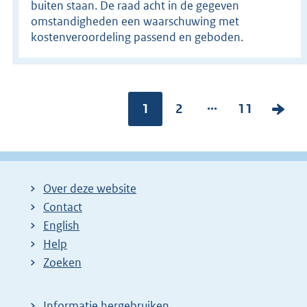
buiten staan. De raad acht in de gegeven
omstandigheden een waarschuwing met
kostenveroordeling passend en geboden.
...
Pagina:
1
P
2
P
11
V
a
a
o
g
g
l
i
i
g
Over deze website
n
n
e
Contact
a
a
n
English
:
:
d
Help
e
Zoeken
p
a
Informatie hergebruiken