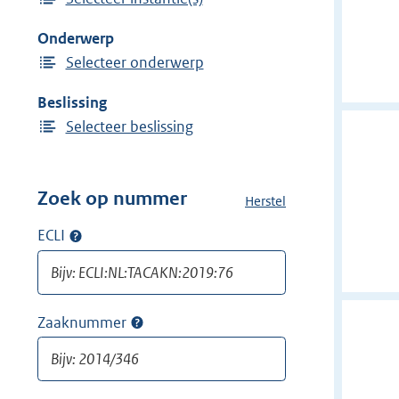
e
i
Onderwerp
n
Selecteer onderwerp
Beslissing
Selecteer beslissing
Zoek op nummer
Herstel
a
l
ECLI
Op
l
ECLI
e
zoeken
f
i
Zaaknummer
Op
l
zaaknummer
t
zoeken
e
r