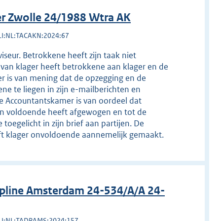
r Zwolle 24/1988 Wtra AK
LI:NL:TACAKN:2024:67
eur. Betrokkene heeft zijn taak niet
 van klager heeft betrokkene aan klager en de
er is van mening dat de opzegging en de
ene te liegen in zijn e-mailberichten en
e Accountantskamer is van oordeel dat
gen voldoende heeft afgewogen en tot de
egelicht in zijn brief aan partijen. De
eft klager onvoldoende aannemelijk gemaakt.
pline Amsterdam 24-534/A/A 24-
LI:NL:TADRAMS:2024:157