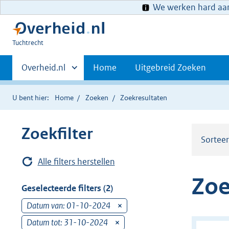
We werken hard aan 
U
Tuchtrecht
bent
Primaire
hier:
Andere
Overheid.nl
Home
Uitgebreid Zoeken
sites
navigatie
binnen
U bent hier:
Home
Zoeken
Zoekresultaten
Zoekfilter
Sortee
Alle filters herstellen
Zoe
Geselecteerde filters (2)
Datum van: 01-10-2024
v
e
Datum tot: 31-10-2024
v