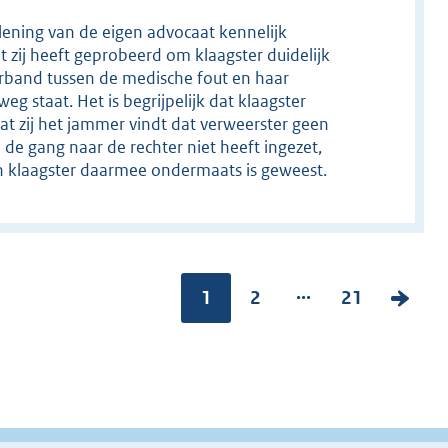
erlening van de eigen advocaat kennelijk
ij heeft geprobeerd om klaagster duidelijk
erband tussen de medische fout en haar
g staat. Het is begrijpelijk dat klaagster
at zij het jammer vindt dat verweerster geen
de gang naar de rechter niet heeft ingezet,
an klaagster daarmee ondermaats is geweest.
...
Pagina:
1
P
2
P
21
V
a
a
o
g
g
l
i
i
g
n
n
e
a
a
n