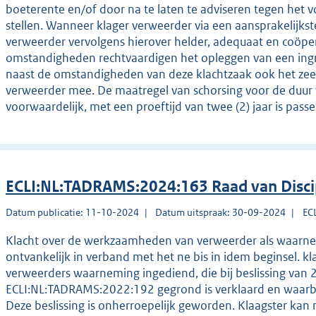
boeterente en/of door na te laten te adviseren tegen het 
stellen. Wanneer klager verweerder via een aansprakelijkst
verweerder vervolgens hierover helder, adequaat en coöpe
omstandigheden rechtvaardigen het opleggen van een ingr
naast de omstandigheden van deze klachtzaak ook het zeer 
verweerder mee. De maatregel van schorsing voor de duur 
voorwaardelijk, met een proeftijd van twee (2) jaar is pas
ECLI:NL:TADRAMS:2024:163 Raad van Disc
Datum publicatie: 11-10-2024
Datum uitspraak: 30-09-2024
EC
Klacht over de werkzaamheden van verweerder als waarnemer
ontvankelijk in verband met het ne bis in idem beginsel. kl
verweerders waarneming ingediend, die bij beslissing van
ECLI:NL:TADRAMS:2022:192 gegrond is verklaard en waarbij
Deze beslissing is onherroepelijk geworden. Klaagster kan