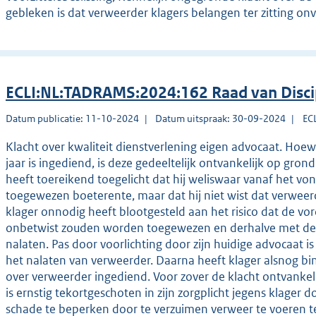
gebleken is dat verweerder klagers belangen ter zitting on
ECLI:NL:TADRAMS:2024:162 Raad van Disc
Datum publicatie: 11-10-2024
Datum uitspraak: 30-09-2024
EC
Klacht over kwaliteit dienstverlening eigen advocaat. Hoewe
jaar is ingediend, is deze gedeeltelijk ontvankelijk op gron
heeft toereikend toegelicht dat hij weliswaar vanaf het v
toegewezen boeterente, maar dat hij niet wist dat verwee
klager onnodig heeft blootgesteld aan het risico dat de vo
onbetwist zouden worden toegewezen en derhalve met de 
nalaten. Pas door voorlichting door zijn huidige advocaat 
het nalaten van verweerder. Daarna heeft klager alsnog bin
over verweerder ingediend. Voor zover de klacht ontvankel
is ernstig tekortgeschoten in zijn zorgplicht jegens klag
schade te beperken door te verzuimen verweer te voeren 