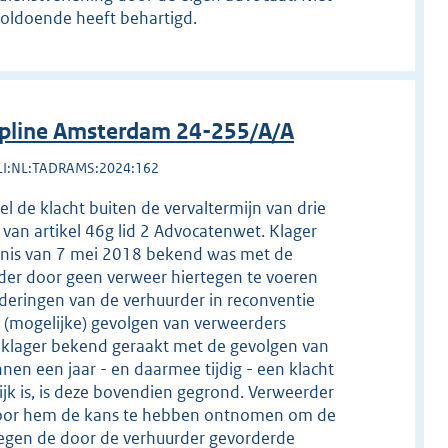
voldoende heeft behartigd.
ipline Amsterdam 24-255/A/A
LI:NL:TADRAMS:2024:162
l de klacht buiten de vervaltermijn van drie
d van artikel 46g lid 2 Advocatenwet. Klager
onnis van 7 mei 2018 bekend was met de
rder door geen verweer hiertegen te voeren
rderingen van de verhuurder in reconventie
(mogelijke) gevolgen van verweerders
is klager bekend geraakt met de gevolgen van
nen een jaar - en daarmee tijdig - een klacht
ijk is, is deze bovendien gegrond. Verweerder
er door hem de kans te hebben ontnomen om de
tegen de door de verhuurder gevorderde