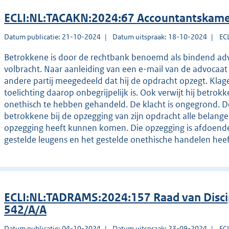
ECLI:NL:TACAKN:2024:67 Accountantskame
Datum publicatie: 21-10-2024
Datum uitspraak: 18-10-2024
EC
Betrokkene is door de rechtbank benoemd als bindend advis
volbracht. Naar aanleiding van een e-mail van de advocaat
andere partij meegedeeld dat hij de opdracht opzegt. Klag
toelichting daarop onbegrijpelijk is. Ook verwijt hij betrokk
onethisch te hebben gehandeld. De klacht is ongegrond. D
betrokkene bij de opzegging van zijn opdracht alle belan
opzegging heeft kunnen komen. Die opzegging is afdoende to
gestelde leugens en het gestelde onethische handelen he
ECLI:NL:TADRAMS:2024:157 Raad van Disci
542/A/A
Datum publicatie: 04-10-2024
Datum uitspraak: 23-09-2024
EC