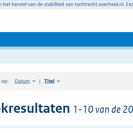
het herstel van de stabiliteit van tuchtrecht.overheid.nl. E
r op:
Sorteer op:
Datum
aflopend
Sorteer op:
Titel
aflopend
kresultaten
1-10 van de 20