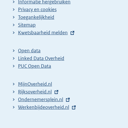
Informatie hergebruiken
g
Privacy en cookies
i
Toegankelijkheid
n
Sitemap
a
E
Kwetsbaarheid melden
z
x
t
o
Open data
e
e
Linked Data Overheid
r
k
PUC Open Data
n
r
e
e
MijnOverheid.nl
l
s
E
Rijksoverheid.nl
i
x
E
Ondernemersplein.nl
u
n
t
x
E
Werkenbijdeoverheid.nl
l
k
e
t
x
t
:
r
e
t
a