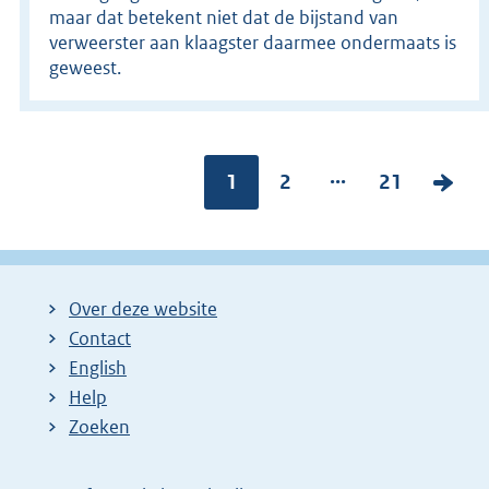
maar dat betekent niet dat de bijstand van
verweerster aan klaagster daarmee ondermaats is
geweest.
...
Pagina:
1
P
2
P
21
V
a
a
o
g
g
l
i
i
g
Over deze website
n
n
e
Contact
a
a
n
English
:
:
d
Help
e
Zoeken
p
a