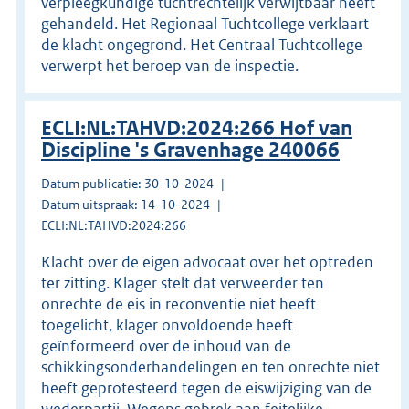
verpleegkundige tuchtrechtelijk verwijtbaar heeft
gehandeld. Het Regionaal Tuchtcollege verklaart
de klacht ongegrond. Het Centraal Tuchtcollege
verwerpt het beroep van de inspectie.
ECLI:NL:TAHVD:2024:266 Hof van
Discipline 's Gravenhage 240066
Datum publicatie: 30-10-2024
Datum uitspraak: 14-10-2024
ECLI:NL:TAHVD:2024:266
Klacht over de eigen advocaat over het optreden
ter zitting. Klager stelt dat verweerder ten
onrechte de eis in reconventie niet heeft
toegelicht, klager onvoldoende heeft
geïnformeerd over de inhoud van de
schikkingsonderhandelingen en ten onrechte niet
heeft geprotesteerd tegen de eiswijziging van de
wederpartij. Wegens gebrek aan feitelijke