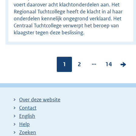
voert daarover acht klachtonderdelen aan. Het
Regionaal Tuchtcollege heeft de klacht in al haar
onderdelen kennelijk ongegrond verklaard. Het
Centraal Tuchtcollege verwerpt het beroep van
klaagster tegen deze beslissing.
...
Pagina:
1
P
2
P
14
V
a
a
o
g
g
l
i
i
g
Over deze website
n
n
e
Contact
a
a
n
English
:
:
d
Help
e
Zoeken