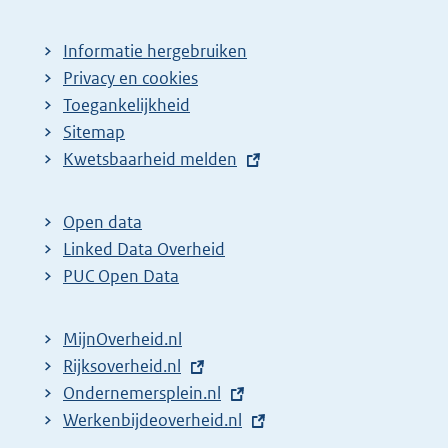
p
a
Informatie hergebruiken
g
Privacy en cookies
i
Toegankelijkheid
n
Sitemap
a
E
Kwetsbaarheid melden
z
x
t
o
Open data
e
e
Linked Data Overheid
r
k
PUC Open Data
n
r
e
e
MijnOverheid.nl
l
s
E
Rijksoverheid.nl
i
x
E
Ondernemersplein.nl
u
n
t
x
E
Werkenbijdeoverheid.nl
l
k
e
t
x