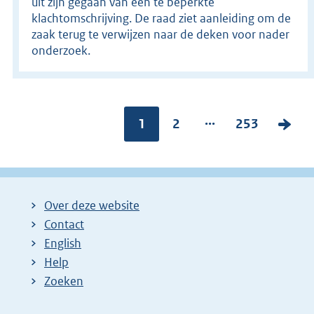
uit zijn gegaan van een te beperkte
klachtomschrijving. De raad ziet aanleiding om de
zaak terug te verwijzen naar de deken voor nader
onderzoek.
...
Pagina:
1
P
2
P
253
V
a
a
o
g
g
l
i
i
g
Over deze website
n
n
e
Contact
a
a
n
English
:
:
d
Help
e
Zoeken
p
a