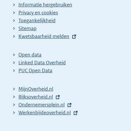
Informatie hergebruiken
g
Privacy en cookies
i
Toegankelijkheid
n
Sitemap
a
E
Kwetsbaarheid melden
z
x
t
o
Open data
e
e
Linked Data Overheid
r
k
PUC Open Data
n
r
e
e
MijnOverheid.nl
l
s
E
Rijksoverheid.nl
i
x
E
Ondernemersplein.nl
u
n
t
x
E
Werkenbijdeoverheid.nl
l
k
e
t
x
t
:
r
e
t