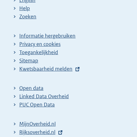
:
:
d
Help
e
Zoeken
p
a
Informatie hergebruiken
g
Privacy en cookies
i
Toegankelijkheid
n
Sitemap
a
E
Kwetsbaarheid melden
z
x
t
o
Open data
e
e
Linked Data Overheid
r
k
PUC Open Data
n
r
e
e
MijnOverheid.nl
l
s
E
Rijksoverheid.nl
i