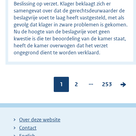
Beslissing op verzet. Klager beklaagt zich er
samengevat over dat de gerechtsdeurwaarder de
beslagvrije voet te laag heeft vastgesteld, met als
gevolg dat klager in zware problemen is gekomen.
Nu de hoogte van de beslagvrije voet geen
kwestie is die ter beoordeling van de kamer staat,
heeft de kamer overwogen dat het verzet
ongegrond dient te worden verklaard.
...
Pagina:
1
P
2
P
253
V
a
a
o
g
g
l
i
i
g
Over deze website
n
n
e
Contact
a
a
n
English