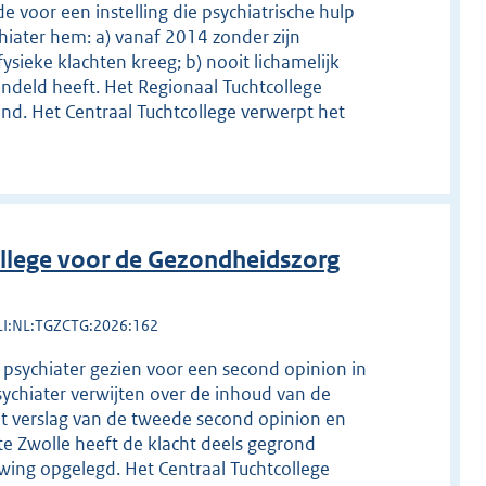
e voor een instelling die psychiatrische hulp
chiater hem: a) vanaf 2014 zonder zijn
sieke klachten kreeg; b) nooit lichamelijk
andeld heeft. Het Regionaal Tuchtcollege
ond. Het Centraal Tuchtcollege verwerpt het
llege voor de Gezondheidszorg
LI:NL:TGZCTG:2026:162
 psychiater gezien voor een second opinion in
sychiater verwijten over de inhoud van de
et verslag van de tweede second opinion en
te Zwolle heeft de klacht deels gegrond
wing opgelegd. Het Centraal Tuchtcollege