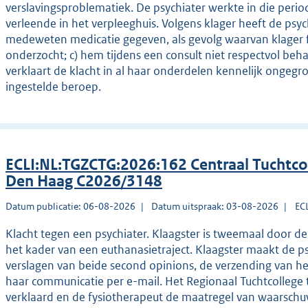
verslavingsproblematiek. De psychiater werkte in die period
verleende in het verpleeghuis. Volgens klager heeft de psy
medeweten medicatie gegeven, als gevolg waarvan klager fy
onderzocht; c) hem tijdens een consult niet respectvol beh
verklaart de klacht in al haar onderdelen kennelijk ongegr
ingestelde beroep.
ECLI:NL:TGZCTG:2026:162 Centraal Tuchtco
Den Haag C2026/3148
Datum publicatie: 06-08-2026
Datum uitspraak: 03-08-2026
EC
Klacht tegen een psychiater. Klaagster is tweemaal door de
het kader van een euthanasietraject. Klaagster maakt de p
verslagen van beide second opinions, de verzending van h
haar communicatie per e-mail. Het Regionaal Tuchtcollege 
verklaard en de fysiotherapeut de maatregel van waarschu