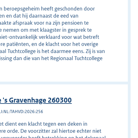
j zijn beroepsgeheim heeft geschonden door
en en dat hij daarnaast de eed van
kte afspraak voor na zijn pensioen te
e nemen om met klaagster in gesprek te
niet-ontvankelijk verklaard voor wat betreft
re patiënten, en de klacht voor het overige
al Tuchtcollege is het daarmee eens. Zij is van
issing dan die van het Regionaal Tuchtcollege
e 's Gravenhage 260300
LI:NL:TAHVD:2026:256
et dient een klacht tegen een deken in
 orde. De voorzitter zal hiertoe echter niet