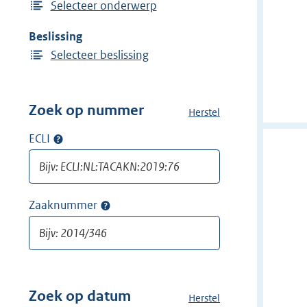
Selecteer onderwerp
Beslissing
Selecteer beslissing
Zoek op nummer
Herstel
a
l
ECLI
Op
l
ECLI
e
zoeken
f
i
Zaaknummer
Op
l
zaaknummer
t
zoeken
e
r
s
v
Zoek op datum
Herstel
a