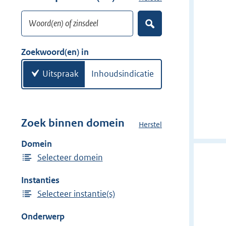
w
o
i
Woord(en) of zinsdeel
e
Z
j
k
o
d
w
e
Zoekwoord(en) in
e
k
o
e
r
o
Uitspraak
Inhoudsindicatie
n
r
d
(
e
Zoek binnen domein
Herstel
h
n
e
Domein
)
t
Selecteer domein
d
o
Instanties
m
Selecteer instantie(s)
e
i
Onderwerp
n