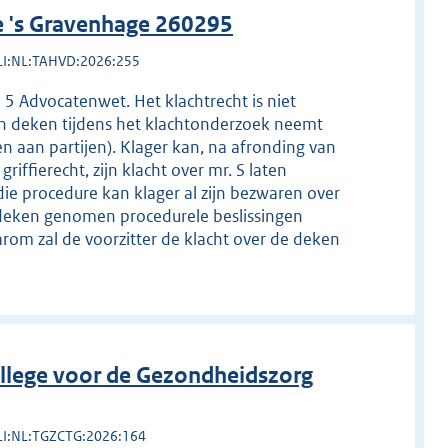
e 's Gravenhage 260295
LI:NL:TAHVD:2026:255
d 5 Advocatenwet. Het klachtrecht is niet
en deken tijdens het klachtonderzoek neemt
n aan partijen). Klager kan, na afronding van
iffierecht, zijn klacht over mr. S laten
die procedure kan klager al zijn bezwaren over
deken genomen procedurele beslissingen
rom zal de voorzitter de klacht over de deken
llege voor de Gezondheidszorg
LI:NL:TGZCTG:2026:164