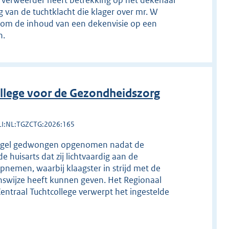
ver verweerder heeft betrekking op het dekenaal
 van de tuchtklacht die klager over mr. W
l om de inhoud van een dekenvisie op een
n.
llege voor de Gezondheidszorg
LI:NL:TGZCTG:2026:165
atregel gedwongen opgenomen nadat de
de huisarts dat zij lichtvaardig aan de
opnemen, waarbij klaagster in strijd met de
nswijze heeft kunnen geven. Het Regionaal
Centraal Tuchtcollege verwerpt het ingestelde