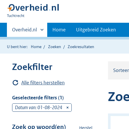
U
Tuchtrecht
bent
Primaire
hier:
Andere
Overheid.nl
Home
Uitgebreid Zoeken
sites
navigatie
binnen
U bent hier:
Home
Zoeken
Zoekresultaten
Zoekfilter
Sortee
Alle filters herstellen
Zoe
Geselecteerde filters (1)
Datum van: 01-08-2024
v
e
r
Zoek op woord(en)
Herstel
z