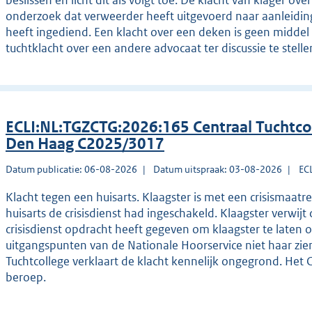
beslissen en licht dit als volgt toe. De klacht van klager o
onderzoek dat verweerder heeft uitgevoerd naar aanleiding
heeft ingediend. Een klacht over een deken is geen midde
tuchtklacht over een andere advocaat ter discussie te stelle
ECLI:NL:TGZCTG:2026:165 Centraal Tuchtco
Den Haag C2025/3017
Datum publicatie: 06-08-2026
Datum uitspraak: 03-08-2026
EC
Klacht tegen een huisarts. Klaagster is met een crisisma
huisarts de crisisdienst had ingeschakeld. Klaagster verwijt 
crisisdienst opdracht heeft gegeven om klaagster te laten 
uitgangspunten van de Nationale Hoorservice niet haar zie
Tuchtcollege verklaart de klacht kennelijk ongegrond. Het 
beroep.