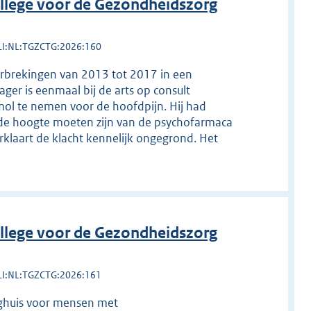
llege voor de Gezondheidszorg
LI:NL:TGZCTG:2026:160
erbrekingen van 2013 tot 2017 in een
ger is eenmaal bij de arts op consult
amol te nemen voor de hoofdpijn. Hij had
de hoogte moeten zijn van de psychofarmaca
rklaart de klacht kennelijk ongegrond. Het
llege voor de Gezondheidszorg
LI:NL:TGZCTG:2026:161
eeghuis voor mensen met