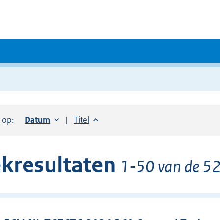
r op:
Sorteer op:
Datum
oplopend
Sorteer op:
Titel
oplopend
kresultaten
1-50 van de 52