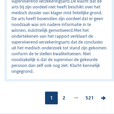
superviserend verzekeringsarts.De klacht dat de
arts bij zijn oordeel niet heeft beschikt over het
medisch dossier van klager mist feitelijke grond.
De arts heeft bovendien zijn oordeel dat er geen
noodzaak was om nadere informatie in te
winnen, inzichtelijk gemotiveerd.Met het
ondertekenen van het rapport verklaart de
superviserend verzekeringsarts dat de conclusies
uit het medisch onderzoek tot stand zijn gekomen
conform de te stellen kwaliteitseisen. Niet
noodzakelijk is dat de supervisor de gekeurde
persoon dan zelf ook nog ziet. Klacht kennelijk
ongegrond.
...
Pagina:
1
P
2
P
521
V
a
a
o
g
g
l