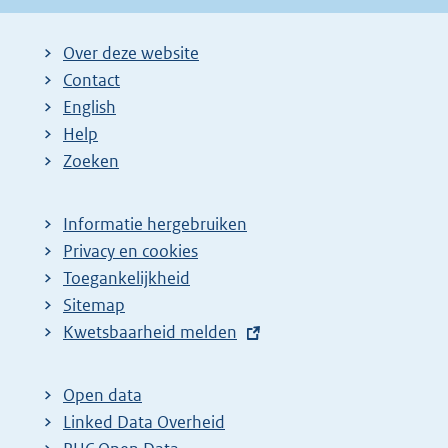
i
i
g
Over deze website
n
n
e
Contact
a
a
n
English
:
:
d
Help
e
Zoeken
p
a
Informatie hergebruiken
g
Privacy en cookies
i
Toegankelijkheid
n
Sitemap
a
E
Kwetsbaarheid melden
z
x
t
o
Open data
e
e
Linked Data Overheid
r
k