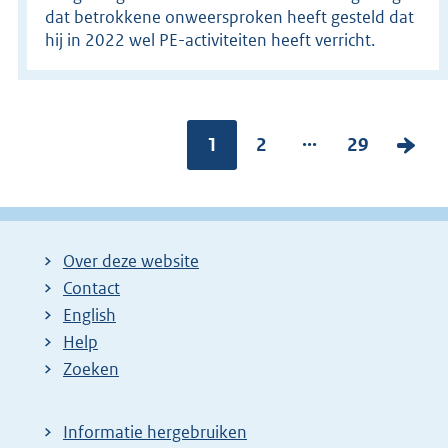
dat betrokkene onweersproken heeft gesteld dat
hij in 2022 wel PE-activiteiten heeft verricht.
...
Pagina:
1
P
2
P
29
V
a
a
o
g
g
l
i
i
g
Over deze website
n
n
e
Contact
a
a
n
English
:
:
d
Help
e
Zoeken
p
a
Informatie hergebruiken
g