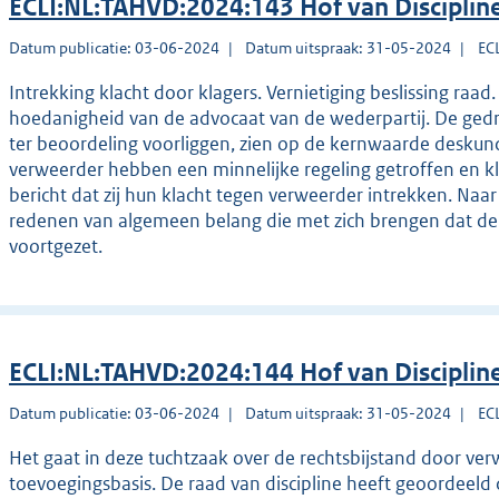
ECLI:NL:TAHVD:2024:143 Hof van Disciplin
Datum publicatie: 03-06-2024
Datum uitspraak: 31-05-2024
EC
Intrekking klacht door klagers. Vernietiging beslissing raad.
hoedanigheid van de advocaat van de wederpartij. De ged
ter beoordeling voorliggen, zien op de kernwaarde deskund
verweerder hebben een minnelijke regeling getroffen en k
bericht dat zij hun klacht tegen verweerder intrekken. Naa
redenen van algemeen belang die met zich brengen dat d
voortgezet.
ECLI:NL:TAHVD:2024:144 Hof van Disciplin
Datum publicatie: 03-06-2024
Datum uitspraak: 31-05-2024
EC
Het gaat in deze tuchtzaak over de rechtsbijstand door ver
toevoegingsbasis. De raad van discipline heeft geoordeeld 