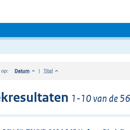
r op:
Sorteer op:
Datum
aflopend
Sorteer op:
Titel
oplopend
kresultaten
1-10 van de 56