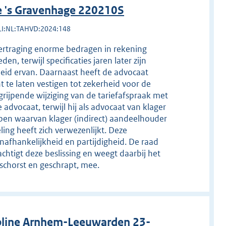
e 's Gravenhage 220210S
LI:NL:TAHVD:2024:148
vertraging enorme bedragen in rekening
n, terwijl specificaties jaren later zijn
heid ervan. Daarnaast heeft de advocaat
 te laten vestigen tot zekerheid voor de
ingrijpende wijziging van de tariefafspraak met
 advocaat, terwijl hij als advocaat van klager
pen waarvan klager (indirect) aandeelhouder
ing heeft zich verwezenlijkt. Deze
nafhankelijkheid en partijdigheid. De raad
chtigt deze beslissing en weegt daarbij het
eschorst en geschrapt, mee.
pline Arnhem-Leeuwarden 23-