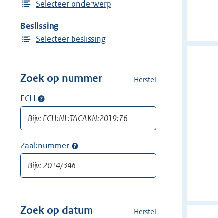
Selecteer onderwerp
Beslissing
Selecteer beslissing
Zoek op nummer
Herstel
a
l
ECLI
Op
l
ECLI
e
zoeken
f
i
Zaaknummer
Op
l
zaaknummer
t
zoeken
e
r
s
v
Zoek op datum
Herstel
a