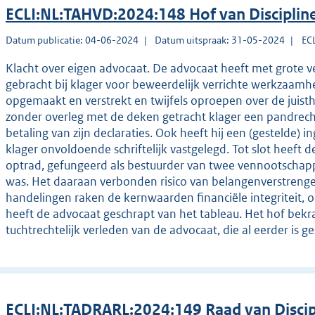
ECLI:NL:TAHVD:2024:148 Hof van Disciplin
Datum publicatie: 04-06-2024
Datum uitspraak: 31-05-2024
EC
Klacht over eigen advocaat. De advocaat heeft met grote 
gebracht bij klager voor beweerdelijk verrichte werkzaamhede
opgemaakt en verstrekt en twijfels oproepen over de juist
zonder overleg met de deken getracht klager een pandrecht
betaling van zijn declaraties. Ook heeft hij een (gestelde) 
klager onvoldoende schriftelijk vastgelegd. Tot slot heeft de
optrad, gefungeerd als bestuurder van twee vennootschap
was. Het daaraan verbonden risico van belangenverstrengel
handelingen raken de kernwaarden financiële integriteit, o
heeft de advocaat geschrapt van het tableau. Het hof bekra
tuchtrechtelijk verleden van de advocaat, die al eerder is g
ECLI:NL:TADRARL:2024:149 Raad van Disci