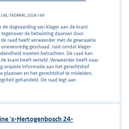
LI:NL:TADRARL:2024:149
r de dagvaarding van klager aan de krant
s tegenover de betwisting daarvan door
n de raad heeft verweerder met de gewraakte
n onevenredig geschaad. Juist omdat klager
udendheid moeten betrachten. De raad kan
 de krant heeft verteld. Verweerder heeft naar
ng onjuiste informatie aan het gerechtshof
te plaatsen en het gerechtshof te misleiden.
griteit gehandeld. De raad legt aan
ine 's-Hertogenbosch 24-