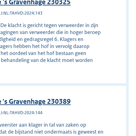
e 's Gravenhage 230325
LI:NL:TAHVD:2024:143
 De klacht is gericht tegen verweerder in zijn
ragingen van verweerder die in hoger beroep
igheid en gedragsregel 6. Klagers en
lagers hebben het hof in vervolg daarop
r het oordeel van het hof bestaan geen
e behandeling van de klacht moet worden
e 's Gravenhage 230389
LI:NL:TAHVD:2024:144
weerster aan klager in tal van zaken op
dat de bijstand niet ondermaats is geweest en