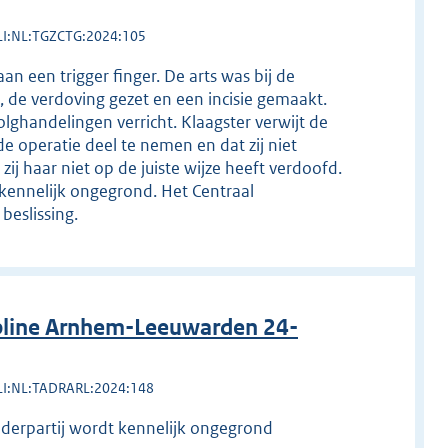
LI:NL:TGZCTG:2024:105
an een trigger finger. De arts was bij de
 de verdoving gezet en een incisie gemaakt.
lghandelingen verricht. Klaagster verwijt de
e operatie deel te nemen en dat zij niet
j haar niet op de juiste wijze heeft verdoofd.
kennelijk ongegrond. Het Centraal
beslissing.
pline Arnhem-Leeuwarden 24-
LI:NL:TADRARL:2024:148
ederpartij wordt kennelijk ongegrond