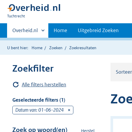
U
Tuchtrecht
bent
Primaire
hier:
Andere
Overheid.nl
Home
Uitgebreid Zoeken
sites
navigatie
binnen
U bent hier:
Home
Zoeken
Zoekresultaten
Zoekfilter
Sortee
Alle filters herstellen
Zoe
Geselecteerde filters (1)
Datum van: 01-06-2024
v
e
r
Zoek op woord(en)
Herstel
z