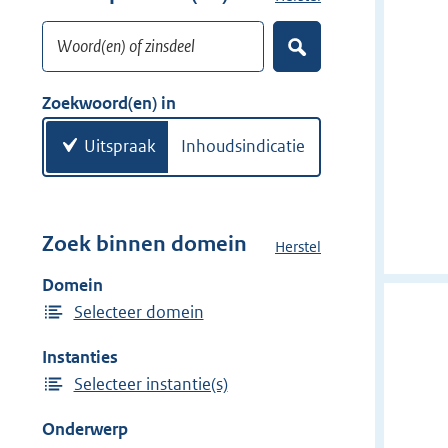
w
o
i
Woord(en) of zinsdeel
e
Z
j
k
o
d
w
e
Zoekwoord(en) in
e
k
o
e
r
o
Uitspraak
Inhoudsindicatie
n
r
d
(
e
Zoek binnen domein
Herstel
h
n
e
Domein
)
t
Selecteer domein
d
o
Instanties
m
Selecteer instantie(s)
e
i
Onderwerp
n