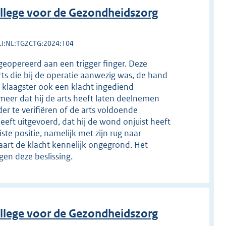
llege voor de Gezondheidszorg
LI:NL:TGZCTG:2024:104
 geopereerd aan een trigger finger. Deze
arts die bij de operatie aanwezig was, de hand
t klaagster ook een klacht ingediend
 meer dat hij de arts heeft laten deelnemen
r te verifiëren of de arts voldoende
eft uitgevoerd, dat hij de wond onjuist heeft
ste positie, namelijk met zijn rug naar
aart de klacht kennelijk ongegrond. Het
gen deze beslissing.
llege voor de Gezondheidszorg