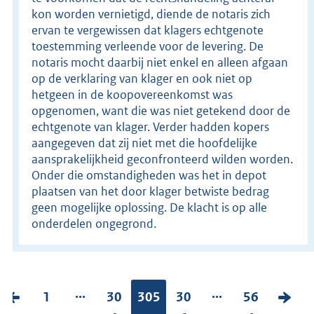
kon worden vernietigd, diende de notaris zich
ervan te vergewissen dat klagers echtgenote
toestemming verleende voor de levering. De
notaris mocht daarbij niet enkel en alleen afgaan
op de verklaring van klager en ook niet op
hetgeen in de koopovereenkomst was
opgenomen, want die was niet getekend door de
echtgenote van klager. Verder hadden kopers
aangegeven dat zij niet met die hoofdelijke
aansprakelijkheid geconfronteerd wilden worden.
Onder die omstandigheden was het in depot
plaatsen van het door klager betwiste bedrag
geen mogelijke oplossing. De klacht is op alle
onderdelen ongegrond.
...
...
V
P
1
P
30
Pagina:
305
P
30
P
56
V