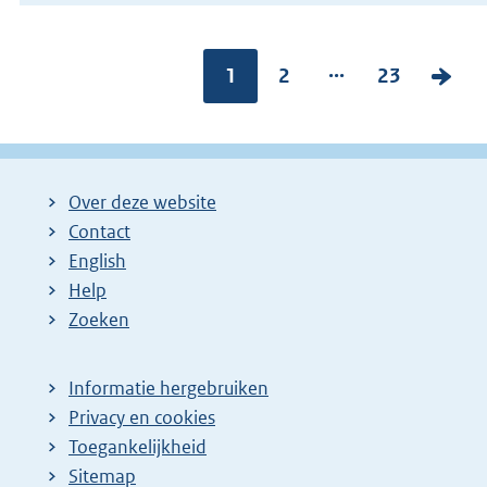
...
Pagina:
1
P
2
P
23
V
a
a
o
g
g
l
i
i
g
Over deze website
n
n
e
Contact
a
a
n
English
:
:
d
Help
e
Zoeken
p
a
Informatie hergebruiken
g
Privacy en cookies
i
Toegankelijkheid
n
Sitemap