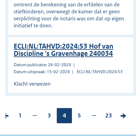
omtrent de berekening van de erfdelen van de
stiefkinderen, overweegt de kamer dat er geen
verplichting voor de notaris was om dat op eigen
initiatief te doen.
ECLI:NL:TAHVD:2024:53 Hof van
Discipline 's Gravenhage 240034
Datum publicatie: 26-02-2024
Datum uitspraak: 15-02-2024
ECLI:NL:TAHVD:2024:53
Klacht verwezen
...
...
V
P
1
P
3
Pagina:
4
P
5
P
23
V
o
a
a
a
a
o
r
g
g
g
g
l