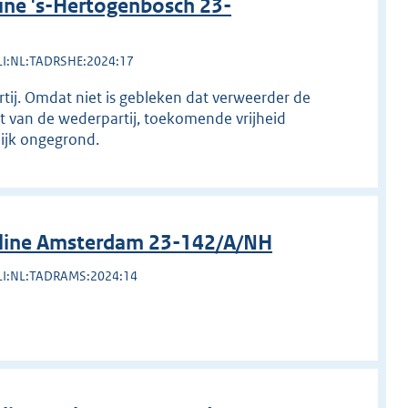
ine 's-Hertogenbosch 23-
LI:NL:TADRSHE:2024:17
rtij. Omdat niet is gebleken dat verweerder de
t van de wederpartij, toekomende vrijheid
lijk ongegrond.
pline Amsterdam 23-142/A/NH
LI:NL:TADRAMS:2024:14