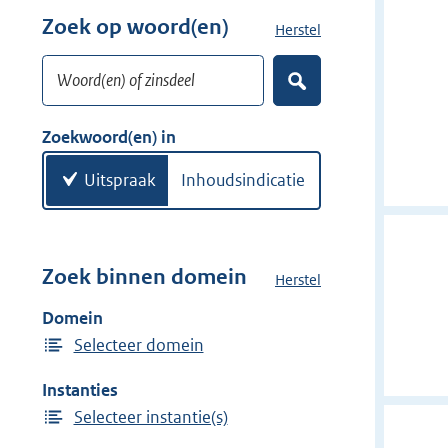
w
r
Zoek op woord(en)
Herstel
z
i
w
o
j
i
Woord(en) of zinsdeel
e
d
Z
j
k
o
e
d
w
e
Zoekwoord(en) in
r
e
k
o
e
r
o
Uitspraak
Inhoudsindicatie
n
r
d
(
e
Zoek binnen domein
Herstel
h
n
e
Domein
)
t
Selecteer domein
d
o
Instanties
m
Selecteer instantie(s)
e
i