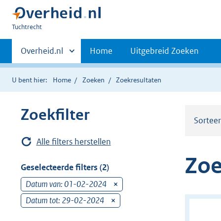
U
Tuchtrecht
bent
Primaire
hier:
Andere
Overheid.nl
Home
Uitgebreid Zoeken
sites
navigatie
binnen
U bent hier:
Home
Zoeken
Zoekresultaten
Zoekfilter
Sortee
Alle filters herstellen
Zoe
Geselecteerde filters (2)
Datum van: 01-02-2024
v
e
Datum tot: 29-02-2024
v
r
e