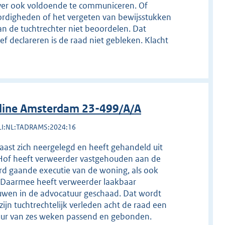
ver ook voldoende te communiceren. Of
slordigheden of het vergeten van bewijsstukken
an de tuchtrechter niet beoordelen. Dat
ef declareren is de raad niet gebleken. Klacht
line Amsterdam 23-499/A/A
LI:NL:TADRAMS:2024:16
aast zich neergelegd en heeft gehandeld uit
 Hof heeft verweerder vastgehouden aan de
rd gaande executie van de woning, als ook
. Daarmee heeft verweerder laakbaar
uwen in de advocatuur geschaad. Dat wordt
jn tuchtrechtelijk verleden acht de raad een
uur van zes weken passend en gebonden.