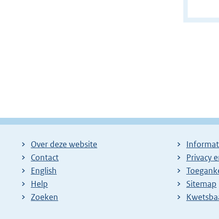
Over deze website
Informat
Contact
Privacy 
English
Toeganke
Help
Sitemap
Zoeken
E
Kwetsba
x