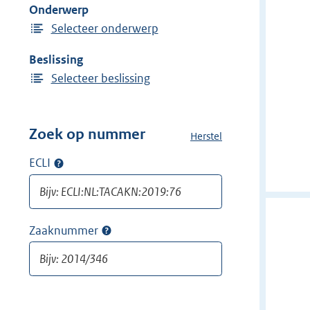
Onderwerp
n
Selecteer onderwerp
Beslissing
Selecteer beslissing
Zoek op nummer
Herstel
a
l
ECLI
Op
l
ECLI
e
zoeken
f
i
Zaaknummer
Op
l
zaaknummer
t
zoeken
e
r
s