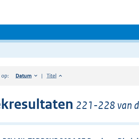
r op:
Sorteer op:
Datum
oplopend
Sorteer op:
Titel
oplopend
kresultaten
221-228 van de