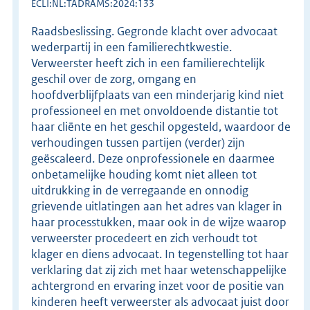
ECLI:NL:TADRAMS:2024:133
Raadsbeslissing. Gegronde klacht over advocaat
wederpartij in een familierechtkwestie.
Verweerster heeft zich in een familierechtelijk
geschil over de zorg, omgang en
hoofdverblijfplaats van een minderjarig kind niet
professioneel en met onvoldoende distantie tot
haar cliënte en het geschil opgesteld, waardoor de
verhoudingen tussen partijen (verder) zijn
geëscaleerd. Deze onprofessionele en daarmee
onbetamelijke houding komt niet alleen tot
uitdrukking in de verregaande en onnodig
grievende uitlatingen aan het adres van klager in
haar processtukken, maar ook in de wijze waarop
verweerster procedeert en zich verhoudt tot
klager en diens advocaat. In tegenstelling tot haar
verklaring dat zij zich met haar wetenschappelijke
achtergrond en ervaring inzet voor de positie van
kinderen heeft verweerster als advocaat juist door