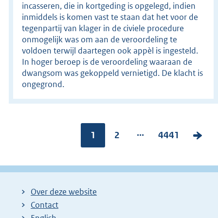
incasseren, die in kortgeding is opgelegd, indien
inmiddels is komen vast te staan dat het voor de
tegenpartij van klager in de civiele procedure
onmogelijk was om aan de veroordeling te
voldoen terwijl daartegen ook appèl is ingesteld.
In hoger beroep is de veroordeling waaraan de
dwangsom was gekoppeld vernietigd. De klacht is
ongegrond.
...
Pagina:
1
P
2
P
4441
V
a
a
o
g
g
l
i
i
g
Over deze website
n
n
e
Contact
a
a
n
English