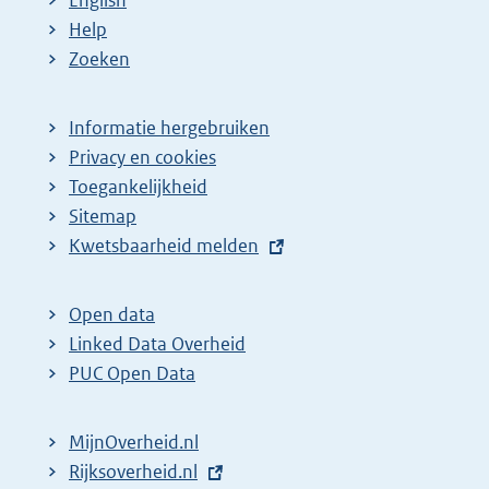
:
:
d
Help
e
Zoeken
p
a
Informatie hergebruiken
g
Privacy en cookies
i
Toegankelijkheid
n
Sitemap
a
E
Kwetsbaarheid melden
z
x
t
o
Open data
e
e
Linked Data Overheid
r
k
PUC Open Data
n
r
e
e
MijnOverheid.nl
l
s
E
Rijksoverheid.nl
i