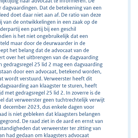
ijktijdig haar advocaat te informeren. De
oor dagvaardingen. Dat de betekening van een
d doet daar niet aan af. De ratio van deze
ij van de ontwikkelingen in een zaak op de
partij een partij bij een geschil
dien is het niet ongebruikelijk dat een
steld maar door de deurwaarder in de
eept het belang dat de advocaat van de
ert over het uitbrengen van de dagvaarding
n gedragsregel 25 lid 2 mag een dagvaarding
 bijstaan door een advocaat, betekend worden,
at wordt verstuurd. Verweerster heeft dit
e dagvaarding aan klaagster te sturen, heeft
d met gedragsregel 25 lid 2. In zoverre is de
el dat verweerster geen tuchtrechtelijk verwijt
21 december 2023, dus enkele dagen voor
aad is niet gebleken dat klaagsters belangen
gegrond. De raad ziet in de aard en ernst van
standigheden dat verweerster ter zitting van
r aan had gedaan om klaagsters advocaat