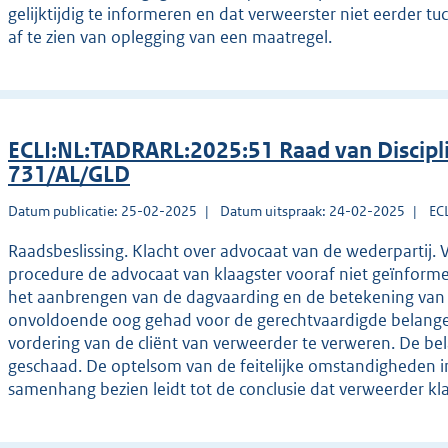
gelijktijdig te informeren en dat verweerster niet eerder t
af te zien van oplegging van een maatregel.
ECLI:NL:TADRARL:2025:51 Raad van Discip
731/AL/GLD
Datum publicatie: 25-02-2025
Datum uitspraak: 24-02-2025
EC
Raadsbeslissing. Klacht over advocaat van de wederpartij.
procedure de advocaat van klaagster vooraf niet geïnform
het aanbrengen van de dagvaarding en de betekening van 
onvoldoende oog gehad voor de gerechtvaardigde belangen
vordering van de cliënt van verweerder te verweren. De be
geschaad. De optelsom van de feitelijke omstandigheden in
samenhang bezien leidt tot de conclusie dat verweerder k