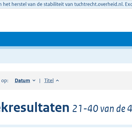
het herstel van de stabiliteit van tuchtrecht.overheid.nl. E
r op:
Sorteer op:
Datum
oplopend
Sorteer op:
Titel
oplopend
kresultaten
21-40 van de 4