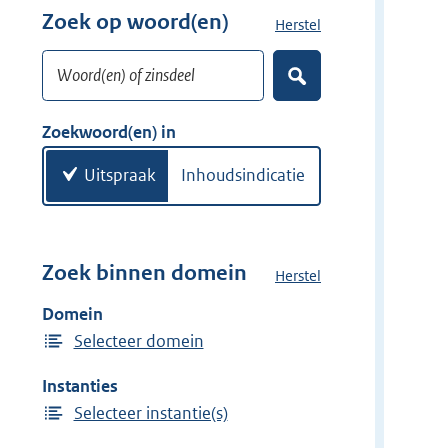
r
Zoek op woord(en)
Herstel
z
w
o
i
Woord(en) of zinsdeel
e
Z
j
k
o
d
w
e
Zoekwoord(en) in
e
k
o
e
r
o
Uitspraak
Inhoudsindicatie
n
r
d
(
e
Zoek binnen domein
Herstel
h
n
e
Domein
)
t
Selecteer domein
d
o
Instanties
m
Selecteer instantie(s)
e
i