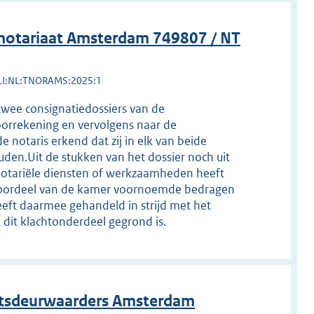
notariaat Amsterdam 749807 / NT
LI:NL:TNORAMS:2025:1
 twee consignatiedossiers van de
orrekening en vervolgens naar de
 notaris erkend dat zij in elk van beide
den.Uit de stukken van het dossier noch uit
g notariële diensten of werkzaamheden heeft
het oordeel van de kamer voornoemde bedragen
eft daarmee gehandeld in strijd met het
t dit klachtonderdeel gegrond is.
htsdeurwaarders Amsterdam