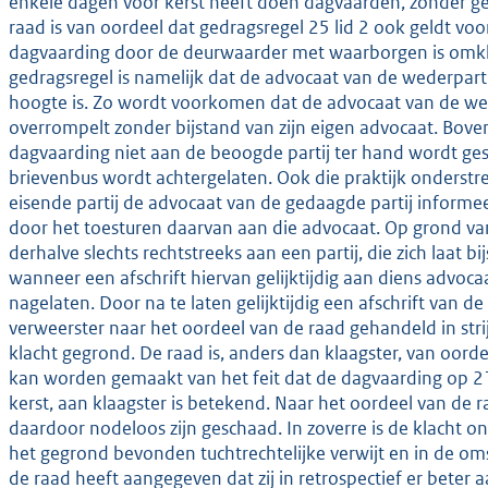
enkele dagen voor kerst heeft doen dagvaarden, zonder gel
raad is van oordeel dat gedragsregel 25 lid 2 ook geldt v
dagvaarding door de deurwaarder met waarborgen is omklee
gedragsregel is namelijk dat de advocaat van de wederpart
hoogte is. Zo wordt voorkomen dat de advocaat van de weder
overrompelt zonder bijstand van zijn eigen advocaat. Boven
dagvaarding niet aan de beoogde partij ter hand wordt ge
brievenbus wordt achtergelaten. Ook die praktijk onderstr
eisende partij de advocaat van de gedaagde partij informe
door het toesturen daarvan aan die advocaat. Op grond va
derhalve slechts rechtstreeks aan een partij, die zich laat
wanneer een afschrift hiervan gelijktijdig aan diens advoca
nagelaten. Door na te laten gelijktijdig een afschrift van d
verweerster naar het oordeel van de raad gehandeld in strij
klacht gegrond. De raad is, anders dan klaagster, van oorde
kan worden gemaakt van het feit dat de dagvaarding op 
kerst, aan klaagster is betekend. Naar het oordeel van de r
daardoor nodeloos zijn geschaad. In zoverre is de klacht on
het gegrond bevonden tuchtrechtelijke verwijt en in de om
de raad heeft aangegeven dat zij in retrospectief er bete