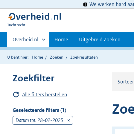
We werken hard aan 
U
Tuchtrecht
bent
Primaire
hier:
Andere
Overheid.nl
Home
Uitgebreid Zoeken
sites
navigatie
binnen
U bent hier:
Home
Zoeken
Zoekresultaten
Zoekfilter
Sortee
Alle filters herstellen
Zoe
Geselecteerde filters (1)
Datum tot: 28-02-2025
v
e