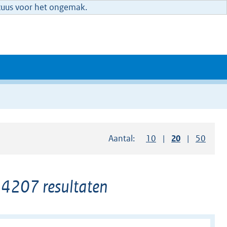
xcuus voor het ongemak.
Aantal:
Toon
10
resultaten per pag
Toon
20
resultaten 
Toon
50
resul
4207 resultaten