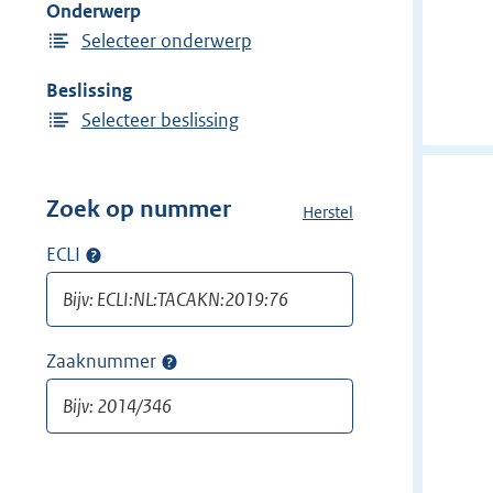
Onderwerp
n
Selecteer onderwerp
Beslissing
Selecteer beslissing
Zoek op nummer
Herstel
a
l
ECLI
Op
l
ECLI
e
zoeken
f
i
Zaaknummer
Op
l
zaaknummer
t
zoeken
e
r
s