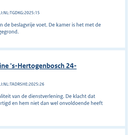
LI:NL:TGDKG:2025:15
an de beslagvrije voet. De kamer is het met de
ngegrond.
ine 's-Hertogenbosch 24-
LI:NL:TADRSHE:2025:26
iteit van de dienstverlening. De klacht dat
artigd en hem niet dan wel onvoldoende heeft