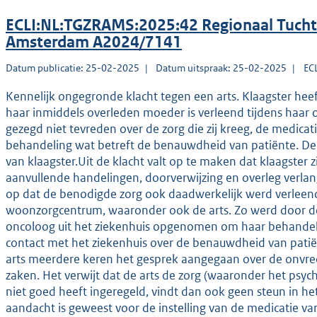
ECLI:NL:TGZRAMS:2025:42 Regionaal Tucht
Amsterdam A2024/7141
Datum publicatie: 25-02-2025
Datum uitspraak: 25-02-2025
EC
Kennelijk ongegronde klacht tegen een arts. Klaagster heef
haar inmiddels overleden moeder is verleend tijdens haar 
gezegd niet tevreden over de zorg die zij kreeg, de medica
behandeling wat betreft de benauwdheid van patiënte. De
van klaagster.Uit de klacht valt op te maken dat klaagster zi
aanvullende handelingen, doorverwijzing en overleg verlang
op dat de benodigde zorg ook daadwerkelijk werd verleen
woonzorgcentrum, waaronder ook de arts. Zo werd door d
oncoloog uit het ziekenhuis opgenomen om haar behandeltr
contact met het ziekenhuis over de benauwdheid van patië
arts meerdere keren het gesprek aangegaan over de onvred
zaken. Het verwijt dat de arts de zorg (waaronder het psych
niet goed heeft ingeregeld, vindt dan ook geen steun in het d
aandacht is geweest voor de instelling van de medicatie van