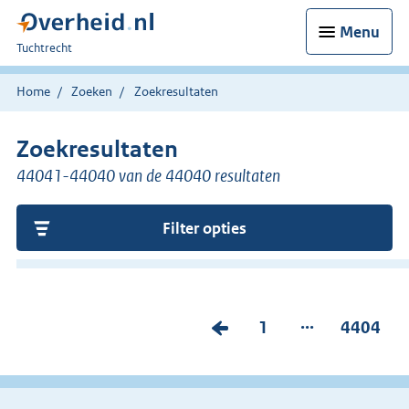
Menu
U
Tuchtrecht
bent
hier:
Home
Zoeken
Zoekresultaten
Zoekresultaten
44041-44040 van de 44040 resultaten
Filter opties
...
V
P
1
P
4404
o
a
a
r
g
g