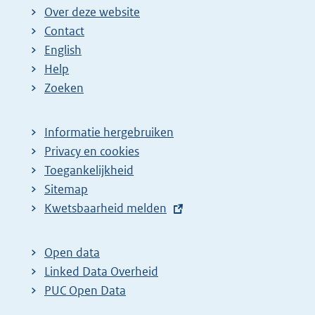
i
i
i
Over deze website
g
n
n
Contact
e
a
a
English
p
:
:
Help
a
Zoeken
g
i
Informatie hergebruiken
n
Privacy en cookies
a
Toegankelijkheid
Sitemap
z
E
Kwetsbaarheid melden
o
x
e
t
Open data
k
e
Linked Data Overheid
r
r
PUC Open Data
e
n