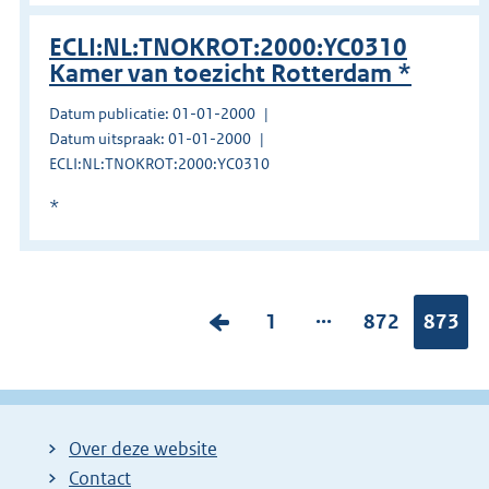
ECLI:NL:TNOKROT:2000:YC0310
Kamer van toezicht Rotterdam *
Datum publicatie: 01-01-2000
Datum uitspraak: 01-01-2000
ECLI:NL:TNOKROT:2000:YC0310
*
...
V
P
1
P
872
Pagina
873
o
a
a
r
g
g
i
i
i
Over deze website
g
n
n
Contact
e
a
a