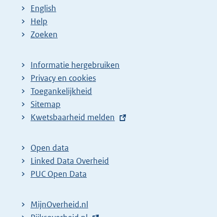
English
p
:
:
Help
a
Zoeken
g
i
Informatie hergebruiken
n
Privacy en cookies
a
Toegankelijkheid
z
Sitemap
o
E
Kwetsbaarheid melden
e
x
t
k
Open data
e
r
Linked Data Overheid
r
e
PUC Open Data
n
s
e
u
MijnOverheid.nl
l
l