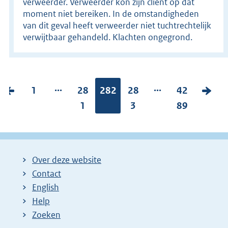
verweerder. Verweerder kon zijn cliënt op dat
moment niet bereiken. In de omstandigheden
van dit geval heeft verweerder niet tuchtrechtelijk
verwijtbaar gehandeld. Klachten ongegrond.
...
...
V
P
1
P
28
Pagina:
282
P
28
P
42
V
o
a
a
1
a
3
a
89
o
r
g
g
g
g
l
i
i
i
i
i
g
g
n
n
n
n
e
Over deze website
e
a
a
a
a
n
Contact
p
:
:
:
:
d
English
a
e
Help
g
p
Zoeken
i
a