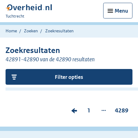
Menu
U
Tuchtrecht
bent
hier:
Home
Zoeken
Zoekresultaten
Zoekresultaten
42891-42890 van de 42890 resultaten
Filter opties
...
V
P
1
P
4289
o
a
a
r
g
g