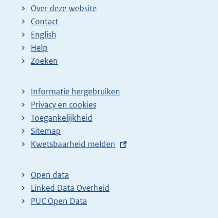
i
i
i
Over deze website
g
n
n
Contact
e
a
a
English
p
:
:
Help
a
Zoeken
g
i
Informatie hergebruiken
n
Privacy en cookies
a
Toegankelijkheid
Sitemap
z
E
Kwetsbaarheid melden
o
x
e
t
Open data
k
e
Linked Data Overheid
r
r
PUC Open Data
e
n